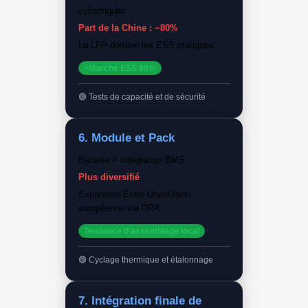
cylindriques
Part de la Chine : ~80%
La LFP domine les ESS statiques
>Marché ESS 90%
Tests de capacité et de sécurité
6. Module et Pack
Batterie + Intégration BMS
Plus diversifié
Expansion États-Unis/Union
européenne via l'IRA
Tendance d'assemblage local
Cyclage thermique et étalonnage
7. Intégration finale de