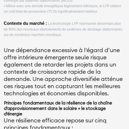
d'énergie par batteries stationnaires (BESS).
• Même avec une densité énergétique légèrement inférieure, le LFP obtient
un coût total de possession (TCO) significativement meilleur.
Contexte du marché :
La technologie LFP représente désormais plus
de 90% des nouveaux déploiements de systèmes de stockage stationnaires
sur de nombreux marchés mondiaux.
Une dépendance excessive à l'égard d'une
offre intérieure émergente seule risque
également de retarder les projets dans un
contexte de croissance rapide de la
demande. Une approche diversifiée atténue
ces risques tout en capturant les meilleures
technologies et économies disponibles.
Principes fondamentaux de la résilience de la chaîne
d'approvisionnement dans le solaire + le stockage
d'énergie
Une résilience efficace repose sur cinq
principes fondamentaux :