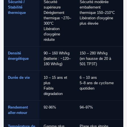
Sécurité /
Sécurité
Sécurité modérée
Stabilité
supérieure
emballement
thermique
Dérèglement
thermique 150–210°C
thermique ~270–
Libération d'oxygène
300°C
plus élevée
Libération
d'oxygène
réduite
Densité
90 – 160 Wh/kg
150 – 280 Wh/kg
énergétique
(batterie : ~120–
(en hausse de 20 à
180 Wh/kg)
501 TP3T)
Durée de vie
10 – 15 ans et
6 – 10 ans
plus
5–8 ans de cyclisme
Faible
quotidien
dégradation
Rendement
92-96%
94–97%
aller-retour
Température de
Gamme plus
Plage plus étroite