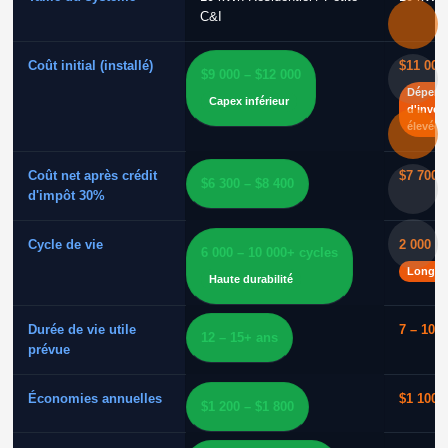
C&I
Coût initial (installé)
$11 000
$9 000 – $12 000
Dépens
Capex inférieur
d'inves
élevées
Coût net après crédit
$7 700 
$6 300 – $8 400
d'impôt 30%
Cycle de vie
2 000 –
6 000 – 10 000+ cycles
Longévi
Haute durabilité
Durée de vie utile
7 – 10 
12 – 15+ ans
prévue
Économies annuelles
$1 100 
$1 200 – $1 800