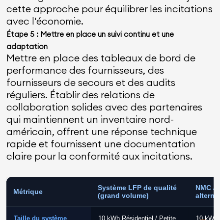
cette approche pour équilibrer les incitations
avec l'économie.
Étape 5 : Mettre en place un suivi continu et une
adaptation
Mettre en place des tableaux de bord de
performance des fournisseurs, des
fournisseurs de secours et des audits
réguliers. Établir des relations de
collaboration solides avec des partenaires
qui maintiennent un inventaire nord-
américain, offrent une réponse technique
rapide et fournissent une documentation
claire pour la conformité aux incitations.
Système LFP de qualité
NMC / 
Métrique
(grand volume)
alternat
Taille du système
10 kWh Résidentiel / Petite
10 kWh