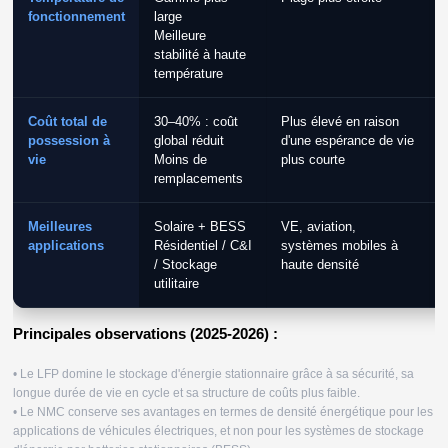
fonctionnement
large
Meilleure
stabilité à haute
température
Coût total de
30–40% : coût
Plus élevé en raison
possession à
global réduit
d'une espérance de vie
vie
Moins de
plus courte
remplacements
Meilleures
Solaire + BESS
VE, aviation,
applications
Résidentiel / C&I
systèmes mobiles à
/ Stockage
haute densité
utilitaire
Principales observations (2025-2026) :
• Le LFP domine le stockage d'énergie stationnaire grâce à sa sécurité, sa
longue durée de vie en cycle et sa structure de coûts plus faible.
• Le NMC conserve ses avantages en termes de densité énergétique pour les
applications de véhicules électriques, et non pour les systèmes de stockage