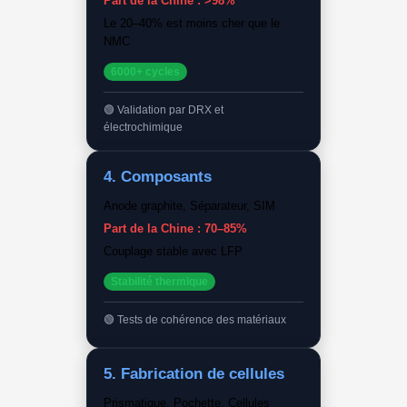
Part de la Chine : >98%
Le 20–40% est moins cher que le
NMC
6000+ cycles
Validation par DRX et
électrochimique
4. Composants
Anode graphite, Séparateur, SIM
Part de la Chine : 70–85%
Couplage stable avec LFP
Stabilité thermique
Tests de cohérence des matériaux
5. Fabrication de cellules
Prismatique, Pochette, Cellules