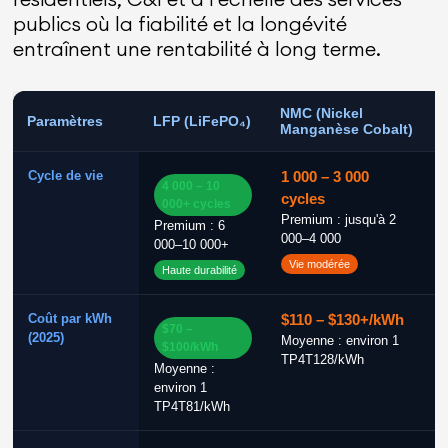
publics où la fiabilité et la longévité
entraînent une rentabilité à long terme.
NMC (Nickel
Paramètres
LFP (LiFePO₄)
Manganèse Cobalt)
Cycle de vie
1 000 – 3 000
4 000 – 10
cycles
000+ cycles
Premium : jusqu'à 2
Premium : 6
000–4 000
000–10 000+
Vie modérée
Haute durabilité
Coût par kWh
$110 – $130+/kWh
$70 –
(2025)
Moyenne : environ 1
$100/kWh
TP4T128/kWh
Moyenne :
environ 1
TP4T81/kWh