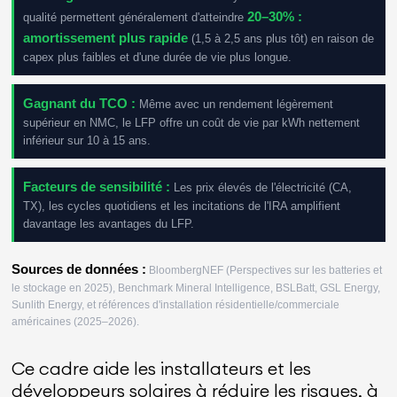
20–30% :
qualité permettent généralement d'atteindre
amortissement plus rapide
(1,5 à 2,5 ans plus tôt) en raison de
capex plus faibles et d'une durée de vie plus longue.
Gagnant du TCO :
Même avec un rendement légèrement
supérieur en NMC, le LFP offre un coût de vie par kWh nettement
inférieur sur 10 à 15 ans.
Facteurs de sensibilité :
Les prix élevés de l'électricité (CA,
TX), les cycles quotidiens et les incitations de l'IRA amplifient
davantage les avantages du LFP.
Sources de données :
BloombergNEF (Perspectives sur les batteries et
le stockage en 2025), Benchmark Mineral Intelligence, BSLBatt, GSL Energy,
Sunlith Energy, et références d'installation résidentielle/commerciale
américaines (2025–2026).
Ce cadre aide les installateurs et les
développeurs solaires à réduire les risques, à