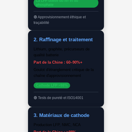
La LFP utilise du fer et du
phosphate
Approvisionnement éthique et
traçabilité
2. Raﬃnage et traitement
Lithium, graphite, précurseurs de
qualité batterie
Part de la Chine : 60–90%+
Goulot d'étranglement critique de la
chaîne d'approvisionnement
Cathode LFP >98%
Tests de pureté et ISO14001
3. Matériaux de cathode
Production LFP, NMC, NCA