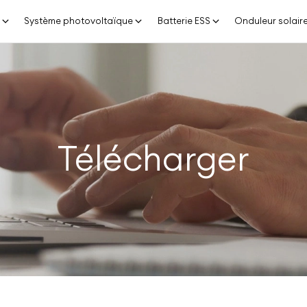
n
Système photovoltaïque
Batterie ESS
Onduleur solair
Télécharger