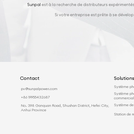
Sunpal
est à la recherche de distributeurs expérimentés
Si votre entreprise est prête à se dével
Contact
Solution
Système pho
pv@sunpalpower.com
Système ph
+86 19955432687
commercia
Système de 
No. 398 Ganquan Road, Shushan District, Hefei City,
Anhui Province
Station de