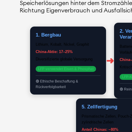
Speicherlösungen hinter dem Stromzähle
Richtung Eigenverbrauch und Ausfallsich
2. Ve
1. Bergbau
Vera
Lithium, Kobalt, Nickel, Graphit
Batteri
China-Aktie: 17–25%
Vorläuf
➜
Diversifizierte globale Versorgung
China-
Kritisc
LFP verwendet Eisen & Phosphat
LFP-
Ethische Beschaffung &
Rückverfolgbarkeit
Rein
5. Zellfertigung
Prismatische Zellen, Pouch-Z
zylindrische Zellen
Anteil Chinas: ~80%