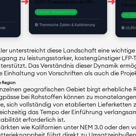
➜
➜
US/EU-Erweiterung über den IRA
S
Energiev
Lokaler Montagetrend
10–15+
Thermische Zyklen & Kalibrierung
ests
UL9540
ckler unterstreicht diese Landschaft eine wicht
ugang zu leistungsstarker, kostengünstiger LFP
terstützt. Das Verständnis dieser Dynamik ermög
e Einhaltung von Vorschriften als auch die Proj
n Region
inzelnen geografischen Gebiet birgt erhebliche 
gpässe bei Rohstoffen können zu monatelange
 sich vollständig von etablierten Lieferketten z
eichzeitig das Tempo der Einführung verlangsam
ilität erforderlich ist.
 Märkten wie Kalifornien unter NEM 3.0 oder de
Batterieknappheit führt direkt zu Umsatzeinbuße