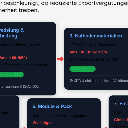
r beschleunigt, da reduzierte Exportvergütung
erheit treiben.
redelung &
rbeitung
3. Kathodenmaterialien
equalität Lithium, Graphit,
LFP, NMC, NCA-Produktion
er
Anteil in China: >98%
➜
Anteil: 60–90%+
20–40% ist günstiger als NMC
her Engpass in der Lieferkette
6000+ Zyklen
Kathode >98%
XRD & elektrochemische Validieru
heitsprüfung & ISO14001
7. Fin
6. Module & Pack
ellen,
ESS + P
Batteriepaket + BMS-Integration
Global 
Vielfältiger
Wohnen 