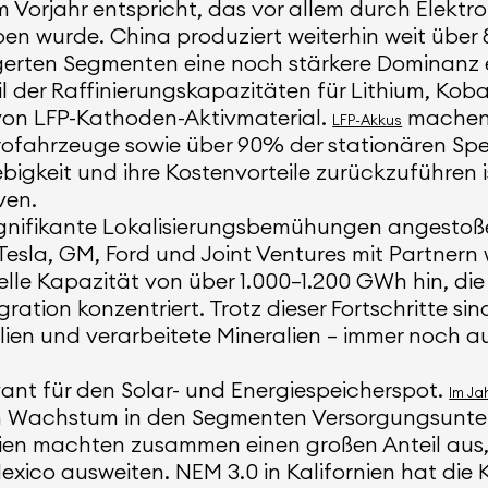
rjahr entspricht, das vor allem durch Elektr
en wurde. China produziert weiterhin weit über 
gerten Segmenten eine noch stärkere Dominanz e
l der Raffinierungskapazitäten für Lithium, Kob
von LFP-Kathoden-Aktivmaterial.
machen m
LFP-Akkus
ktrofahrzeuge sowie über 90% der stationären S
ebigkeit und ihre Kostenvorteile zurückzuführen 
ven.
signifikante Lokalisierungsbemühungen angestoße
esla, GM, Ford und Joint Ventures mit Partnern
le Kapazität von über 1.000–1.200 GWh hin, die
ation konzentriert. Trotz dieser Fortschritte s
en und verarbeitete Mineralien – immer noch au
evant für den Solar- und Energiespeicherspot.
Im Ja
em Wachstum in den Segmenten Versorgungsunter
en machten zusammen einen großen Anteil aus, o
ico ausweiten. NEM 3.0 in Kalifornien hat die 