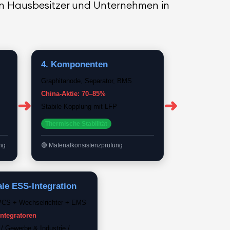
en Hausbesitzer und Unternehmen in
4. Komponenten
Graphitanode, Separator, BMS
China-Aktie: 70–85%
➜
➜
Stabile Kopplung mit LFP
Thermische Stabilität
ng
Materialkonsistenzprüfung
ale ESS-Integration
CS + Wechselrichter + EMS
Integratoren
/ Gewerbe & Industrie /