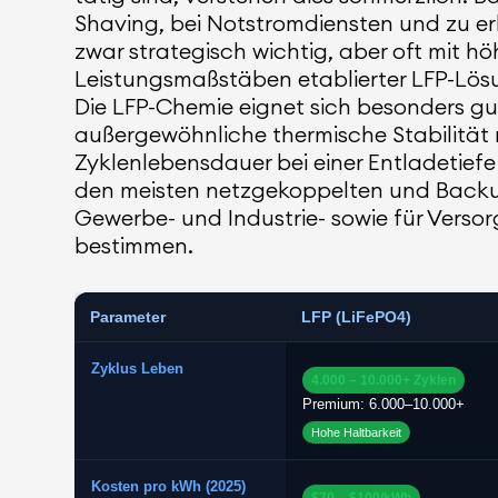
Shaving, bei Notstromdiensten und zu e
zwar strategisch wichtig, aber oft mit 
Leistungsmaßstäben etablierter LFP-Lösu
Die LFP-Chemie eignet sich besonders gu
außergewöhnliche thermische Stabilität 
Zyklenlebensdauer bei einer Entladetief
den meisten netzgekoppelten und Backu
Gewerbe- und Industrie- sowie für Versor
bestimmen.
Parameter
LFP (LiFePO4)
Zyklus Leben
4.000 – 10.000+ Zyklen
Premium: 6.000–10.000+
Hohe Haltbarkeit
Kosten pro kWh (2025)
$70 – $100/kWh