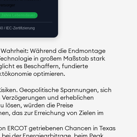
ersorger
 Jahre Lebensdauer
 / IEC-Zertifizierung
ige Wahrheit: Während die Endmontage
-Technologie in großem Maßstab stark
licht es Beschaffern, fundierte
ektökonomie optimieren.
Risiken. Geopolitische Spannungen, sich
n Verzögerungen und erheblichen
u lösen, würden die Preise
en, das zur Erreichung von Zielen im
n von ERCOT getriebenen Chancen in Texas
n bei der Energiearbitrage, beim Peak