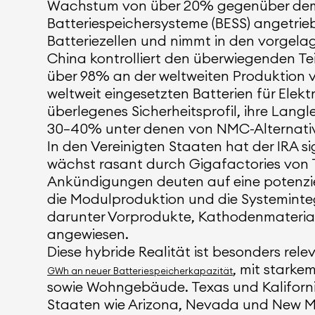
Wachstum von über 20% gegenüber dem Vo
Batteriespeichersysteme (BESS) angetrieb
Batteriezellen und nimmt in den vorgela
China kontrolliert den überwiegenden Tei
über 98% an der weltweiten Produktion 
weltweit eingesetzten Batterien für Ele
überlegenes Sicherheitsprofil, ihre Langl
30–40% unter denen von NMC-Alternati
In den Vereinigten Staaten hat der IRA 
wächst rasant durch Gigafactories von T
Ankündigungen deuten auf eine potenziel
die Modulproduktion und die Systemintegr
darunter Vorprodukte, Kathodenmateriali
angewiesen.
Diese hybride Realität ist besonders rel
, mit stark
GWh an neuer Batteriespeicherkapazität
sowie Wohngebäude. Texas und Kaliforni
Staaten wie Arizona, Nevada und New Mex