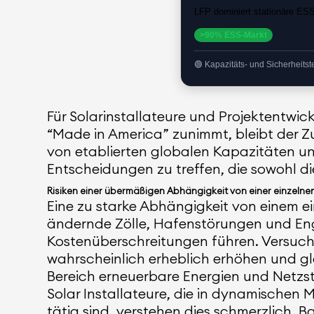
LFP dominiert stationäre ES
>90% ESS-Markt
Kapazitäts- und Sicherheitst
Für Solarinstallateure und Projektentwi
“Made in America” zunimmt, bleibt der Z
von etablierten globalen Kapazitäten un
Entscheidungen zu treffen, die sowohl di
Risiken einer übermäßigen Abhängigkeit von einer einzelne
Eine zu starke Abhängigkeit von einem e
ändernde Zölle, Hafenstörungen und En
Kostenüberschreitungen führen. Versuche,
wahrscheinlich erheblich erhöhen und gl
Bereich erneuerbare Energien und Netzstab
Solar Installateure, die in dynamischen
tätig sind, verstehen dies schmerzlich. 