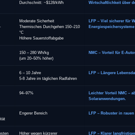
Durchschnitt: ~$128/kWh
Wirtschaftlichkeit über
Moderate Sicherheit
LFP – Viel sicherer für 
–
Thermisches Durchgehen 150–210
Energiespeichersysteme (
°C
Höhere Sauerstoffabgabe
150 – 280 Wh/kg
NMC – Vorteil für E-Autos
(um 20–50% höher)
6 – 10 Jahre
LFP – Längere Lebensdaue
5-8 Jahre im täglichen Radfahren
94–97%
Leichter Vorteil NMC – a
Solaranwendungen.
Engerer Bereich
LFP – Robuster in rauen
tät
osten
Höher wegen kürzerer
LFP – Klarer langfristiger