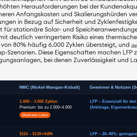
rhöhten Herausforderungen bei der Kundenakquis
höheren Anfangskosten und Skalierungshürden ve
ngen in Bezug auf Sicherheit und Zyklenfestigke
t für stationäre Solar- und Speicheranwendungen
mit deutlich verringertem Risiko eines thermisc
e von 80% häufig 6.000 Zyklen übersteigt, und
de
p-Szenarien. Diese Eigenschaften machen LFP z
gungsanlagen, bei denen Zuverlässigkeit und Lang
NMC (Nickel-Mangan-Kobalt)
Gewinner & Notizen (So
1.000 – 3.000 Zyklen
LFP – Essenziell für de
Premium: bis zu 2.000–4.000
(Arbitrage, Eigenverbrau
Moderates Leben
$110 – $130+/kWh
LFP – 20–40%: geringere