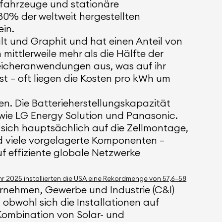
ofahrzeuge und stationäre
80% der weltweit hergestellten
in.
alt und Graphit und hat einen Anteil von
ittlerweile mehr als die Hälfte der
peicheranwendungen aus, was auf ihr
ist – oft liegen die Kosten pro kWh um
n. Die Batterieherstellungskapazität
 wie LG Energy Solution und Panasonic.
 sich hauptsächlich auf die Zellmontage,
ind viele vorgelagerte Komponenten –
f effiziente globale Netzwerke
hr 2025 installierten die USA eine Rekordmenge von 57,6–58
nehmen, Gewerbe und Industrie (C&I)
bwohl sich die Installationen auf
Kombination von Solar- und