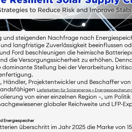
ung und steigenden Nachfrage nach Energiespeic
ät und langfristige Zuverlässigkeit beeinflussen 
s und Ford beschleunigen die heimische Batteriep
nd die Versorgungssicherheit zu erhöhen. Denno
 dominante Stellung bei der Verarbeitung kritisc
enfertigung.
re, Händler, Projektentwickler und Beschaffer vo
tandsfähigen
Lieferketten für Solarenergie + Energiespeicherun
Isolierung von einer einzelnen Region –, um Politik
achgewiesener globaler Reichweite und LFP-Exper
und Energiespeicher
tterien überschritt im Jahr 2025 die Marke von 15