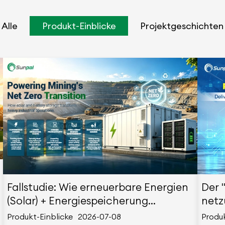
Alle
Produkt-Einblicke
Projektgeschichten
Fallstudie: Wie erneuerbare Energien
Der "
(Solar) + Energiespeicherung
netz
Bergbaukonzerne in Richtung Netto-
sind
Produkt-Einblicke
2026-07-08
Produk