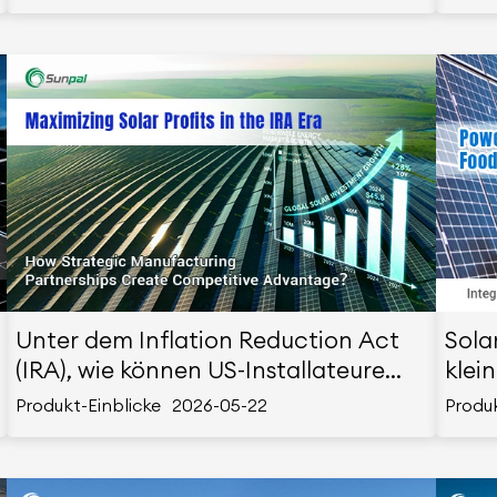
Null-Ziele treiben?
indu
Unter dem Inflation Reduction Act
Sola
(IRA), wie können US-Installateure
klei
ihre Gewinne maximieren, indem sie
Lebe
Produkt-Einblicke
2026-05-22
Produk
mit führenden chinesischen
Lösu
Herstellern zusammenarbeiten?
Hydr