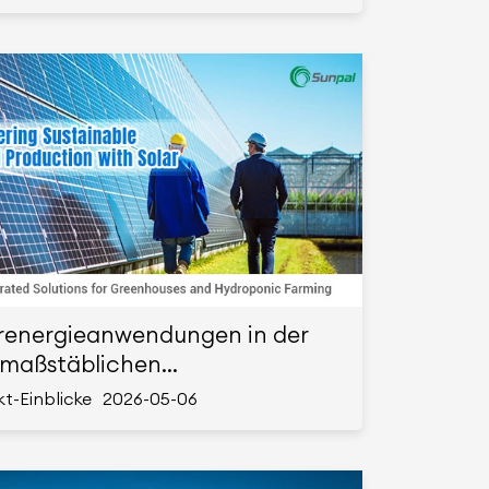
strielle Energiespeicher?
renergieanwendungen in der
nmaßstäblichen
nsmittelproduktion: Integrierte
t-Einblicke
2026-05-06
ngen für Gewächshäuser und
oponik