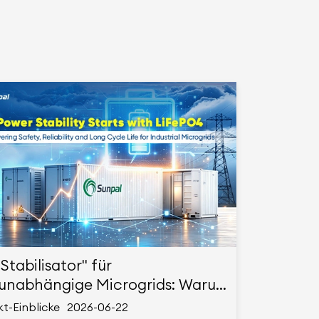
Stabilisator" für
unabhängige Microgrids: Warum
 LiFePO4-Akkus die Top-Wahl für
t-Einblicke
2026-06-22