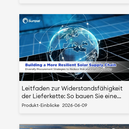
Leitfaden zur Widerstandsfähigkeit
der Lieferkette: So bauen Sie eine
Beschaffungsstrategie für Solar +
Produkt-Einblicke
2026-06-09
Energiespeicher auf, die unabhängig
von einer einzelnen Region ist