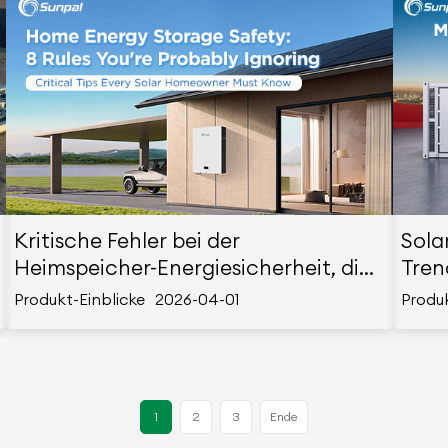
Kritische Fehler bei der
Sola
Heimspeicher-Energiesicherheit, die
Tren
die meisten Hausbesitzer 2026
202
Produkt-Einblicke
2026-04-01
Produk
machen werden
1
2
3
Ende