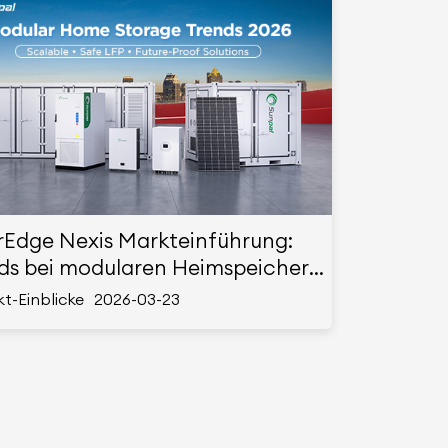
rEdge Nexis Markteinführung:
ds bei modularen Heimspeichern
6
t-Einblicke
2026-03-23