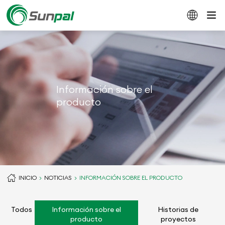
Información sobre el
producto
INICIO
NOTICIAS
INFORMACIÓN SOBRE EL PRODUCTO
Todos
Información sobre el
Historias de
producto
proyectos