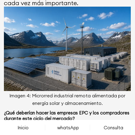
cada vez más importante.
Imagen 4: Microrred industrial remota alimentada por
energía solar y almacenamiento.
¿Qué deberían hacer las empresas EPC y los compradores
durante este ciclo del mercado?
Las condiciones actuales del mercado
Inicio
whatsApp
Consulta
exigen una planificación estratégica de