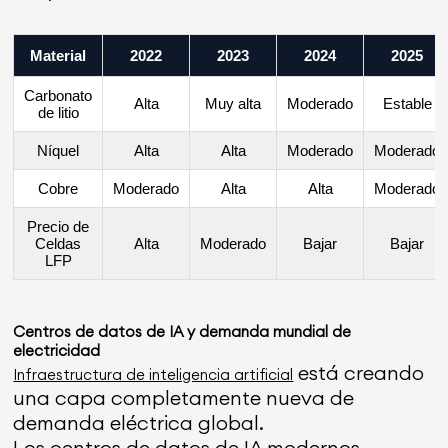
Material
2022
2023
2024
2025
Carbonato
Alta
Muy alta
Moderado
Estable
de litio
Níquel
Alta
Alta
Moderado
Moderado
Cobre
Moderado
Alta
Alta
Moderado
Precio de
Celdas
Alta
Moderado
Bajar
Bajar
LFP
Centros de datos de IA y demanda mundial de
electricidad
está creando
Infraestructura de inteligencia artificial
una capa completamente nueva de
demanda eléctrica global.
Los centros de datos de IA modernos