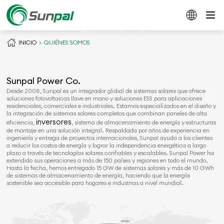
Quiénes somos
INICIO
QUIÉNES SOMOS
Sunpal Power Co.
Desde 2008, Sunpal es un integrador global de sistemas solares que ofrece
soluciones fotovoltaicas llave en mano y soluciones ESS para aplicaciones
residenciales, comerciales e industriales. Estamos especializados en el diseño y
la integración de sistemas solares completos que combinan paneles de alta
inversores
eficiencia,
, sistema de almacenamiento de energía y estructuras
de montaje en una solución integral. Respaldada por años de experiencia en
ingeniería y entrega de proyectos internacionales, Sunpal ayuda a los clientes
a reducir los costos de energía y lograr la independencia energética a largo
plazo a través de tecnologías solares confiables y escalables. Sunpal Power ha
extendido sus operaciones a más de 150 países y regiones en todo el mundo.
Hasta la fecha, hemos entregado 15 GW de sistemas solares y más de 10 GWh
de sistemas de almacenamiento de energía, haciendo que la energía
sostenible sea accesible para hogares e industrias a nivel mundial.