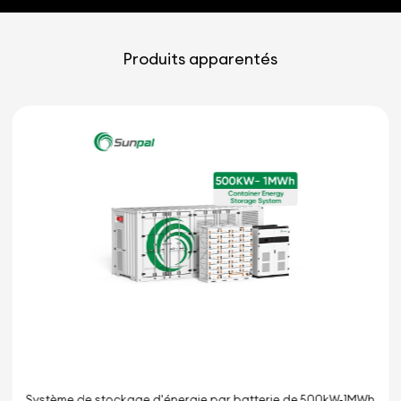
Produits apparentés
Système solaire triphasé 50KW Onduleur Solis pour C&I