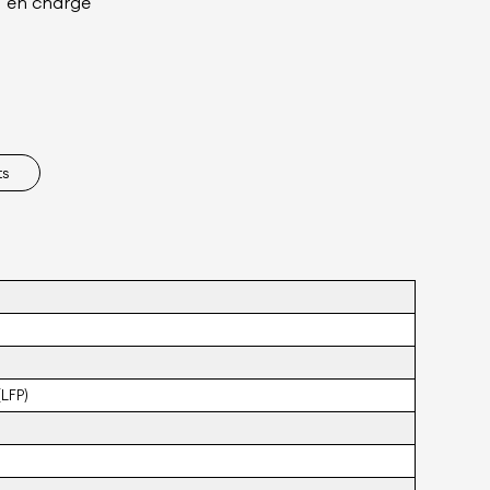
en charge
ts
(LFP)