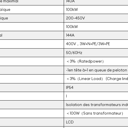
e maximal
140A
taïque
100kW
aïque
200~450V
100kW
al
144A
400V，3W+N+PE/3W+PE
50/60Hz
＜3%（Ratedpower）
-1en tête à+1 en queue de peloton
＜3%（Linear Load） (Charge liné
IP54
I
Isolation des transformateurs indu
＜100W（Sans transformateur）
LCD