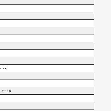
aire)
striels