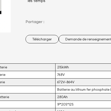
les temps
Partager :
Télécharger
Demande de renseignemen
terie
215kWh
erie
768V
erie
672V~864V
Batterie au lithium fer phosphate 
tterie
280Ah
1P*20S*12S