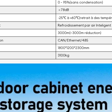
0 ~ 95%(sans condensation)
＜78dB
-25℃ à +60℃(retrait à des tempér
t
Refroidissement par air Inteligent
3000m(> 3000m réduction)
on
CAN/Ethernet/485
1800*1200*2300mm
3100kg