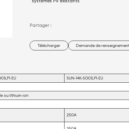
systèmes PV existants
Partager :
Télécharger
Demande de renseignemen
01LP1-EU
SUN-14K-SG01LP1-EU
e ou lithium-ion
250A
250A