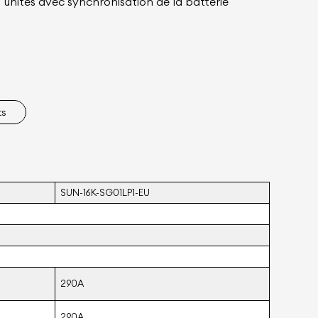
unités avec synchronisation de la batterie
ts
SUN-16K-SG01LP1-EU
290A
290A