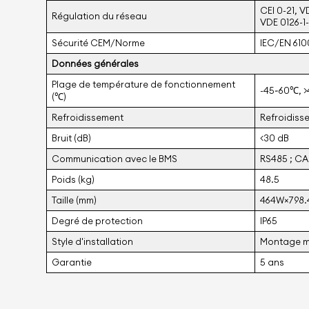
CEI 0-21, V
Régulation du réseau
VDE 0126-1-1
Sécurité CEM/Norme
IEC/EN 610
Données générales
Plage de température de fonctionnement
-45~60℃, 
(℃)
Refroidissement
Refroidisse
Bruit (dB)
<30 dB
Communication avec le BMS
RS485 ; C
Poids (kg)
48.5
Taille (mm)
464W×798
Degré de protection
IP65
Style d'installation
Montage m
Garantie
5 ans