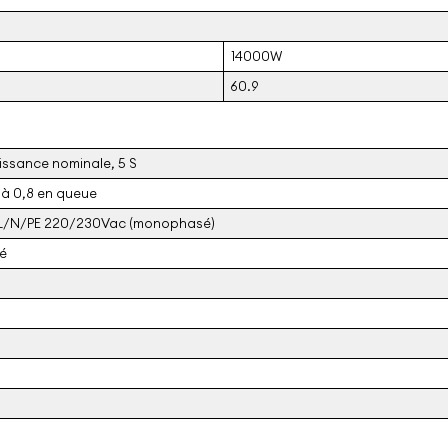
14000W
60.9
uissance nominale, 5 S
 à 0,8 en queue
 L/N/PE 220/230Vac (monophasé)
é