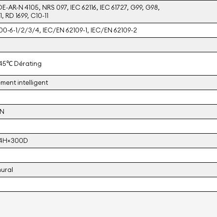
DE-AR-N 4105, NRS 097, IEC 62116, IEC 61727, G99, G98,
, RD 1699, C10-11
00-6-1/2/3/4, IEC/EN 62109-1, IEC/EN 62109-2
>45℃ Dérating
ment intelligent
AN
.4H×300D
ural