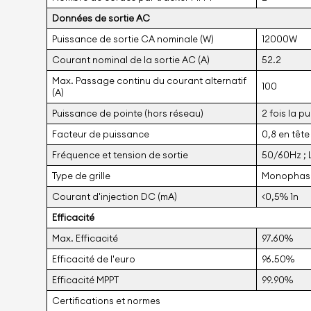
Données de sortie AC
Puissance de sortie CA nominale (W)
12000W
Courant nominal de la sortie AC (A)
52.2
Max. Passage continu du courant alternatif
100
(A)
Puissance de pointe (hors réseau)
2 fois la p
Facteur de puissance
0,8 en tête
Fréquence et tension de sortie
50/60Hz ;
Type de grille
Monophas
Courant d'injection DC (mA)
<0,5% 1n
Efficacité
Max. Efficacité
97.60%
Efficacité de l'euro
96.50%
Efficacité MPPT
99.90%
Certifications et normes