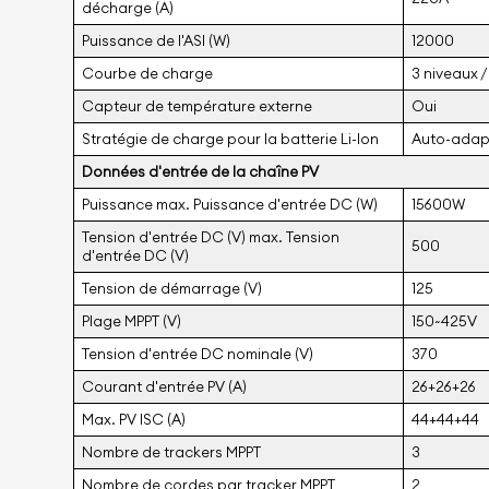
décharge (A)
Puissance de l'ASI (W)
12000
Courbe de charge
3 niveaux /
Capteur de température externe
Oui
Stratégie de charge pour la batterie Li-Ion
Auto-adap
Données d'entrée de la chaîne PV
Puissance max. Puissance d'entrée DC (W)
15600W
Tension d'entrée DC (V) max. Tension
500
d'entrée DC (V)
Tension de démarrage (V)
125
Plage MPPT (V)
150~425V
Tension d'entrée DC nominale (V)
370
Courant d'entrée PV (A)
26+26+26
Max. PV ISC (A)
44+44+44
Nombre de trackers MPPT
3
Nombre de cordes par tracker MPPT
2