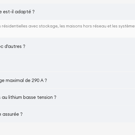
e est-il adapté ?
res résidentielles avec stockage, les maisons hors réseau et les systè
ec d'autres ?
rge maximal de 290 A ?
s au lithium basse tension ?
e assurée ?