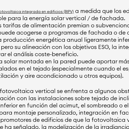
a medida que los edi
tovoltaica integrada en edificios (BIPV)
e para la energía solar vertical / de fachada.
s tarifas de alimentación premian o subvencion
ical puede acogerse a programas de fachada o de
na producción energética anual ligeramente infe
pero su alineación con los objetivos ESG, la int
 el análisis coste-beneficio.
ía solar montada en la pared puede aportar má
nstalados en el tejado (especialmente cuando el e
tilación y aire acondicionado u otros equipos).
 fotovoltaica vertical se enfrenta a algunos obs
ación con las instalaciones sobre tejado de inc
ferior en función del acimut, el sombreado o el 
s para montaje personalizado, integración en f
promotores de edificios de que la fotovoltaica ve
 ha señalado, la modelización de la irradiancia