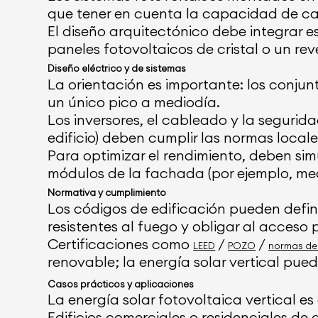
que tener en cuenta la capacidad de carga
El diseño arquitectónico debe integrar 
paneles fotovoltaicos de cristal o un re
Diseño eléctrico y de sistemas
La orientación es importante: los conju
un único pico a mediodía.
Los inversores, el cableado y la segurida
edificio) deben cumplir las normas locale
Para optimizar el rendimiento, deben simu
módulos de la fachada (por ejemplo, med
Normativa y cumplimiento
Los códigos de edificación pueden defini
resistentes al fuego y obligar al acceso
Certificaciones como
/
/
LEED
POZO
normas de
renovable; la energía solar vertical pue
Casos prácticos y aplicaciones
La energía solar fotovoltaica vertical e
Edificios comerciales o residenciales de 