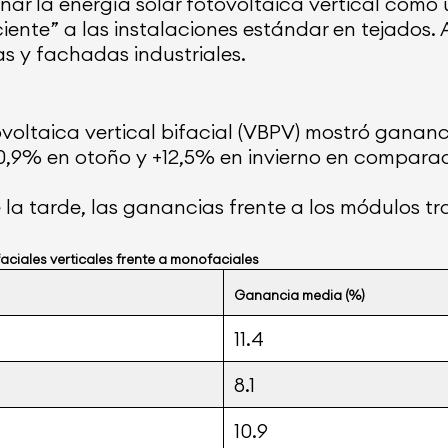
nar la energía solar fotovoltaica vertical com
nte” a las instalaciones estándar en tejados.
cas y fachadas industriales.
tovoltaica vertical bifacial (VBPV) mostró gana
10,9% en otoño y +12,5% en invierno en comparac
la tarde, las ganancias frente a los módulos tra
faciales verticales frente a monofaciales
Ganancia media (%)
11.4
8.1
10.9