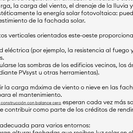
, la carga del viento, el drenaje de la lluvia y
estéticamente la energía solar fotovoltaica: pu
vestimiento de la fachada solar.
ntos verticales orientados este-oeste proporcio
d eléctrica (por ejemplo, la resistencia al fuego 
s.
larse las sombras de los edificios vecinos, los á
iante PVsyst u otras herramientas).
r la carga máxima de viento o nieve en las fach
 para el mantenimiento.
esperan cada vez más so
 construcción con balance cero
de contribuir como parte de los créditos de rend
s adecuada para varios entornos:
gran altura: fachadas que reciben luz solar en el