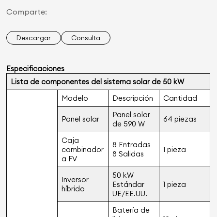
Comparte:
Descargar
Consulta
Especificaciones
Lista de componentes del sistema solar de 50 kW
Modelo
Descripción
Cantidad
Panel solar
Panel solar
64 piezas
de 590 W
Caja
8 Entradas
combinador
1 pieza
8 Salidas
a FV
50 kW
Inversor
Estándar
1 pieza
híbrido
UE/EE.UU.
Batería de