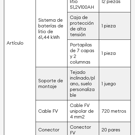
litio
12 piezas
51,2V100AH
Caja de
Sistema de
protección
baterías de
1 pieza
de alta
litio de
tensión
61,44 kWh
Artículo
Portapilas
de 7 capas
1 pieza
y 2
columnas
Tejado
inclinado/pl
Soporte de
ano, suelo
1 juego
montaje
personaliza
ble
Cable FV
Cable FV
unipolar de
720 metros
4 mm2
Conector
Conector
20 pares
FV