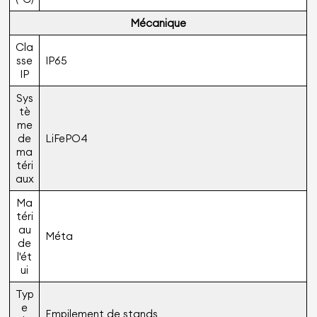
Mécanique
Cla
sse
IP65
IP
Sys
tè
me
de
LiFePO4
ma
téri
aux
Ma
téri
au
Méta
de
l'ét
ui
Typ
e
Empilement de stands