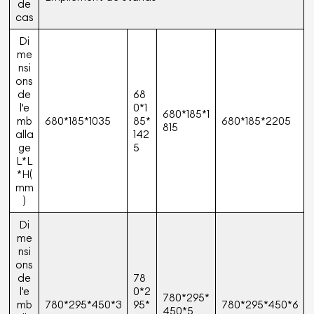
de
cas
Di
me
nsi
ons
de
68
l'e
0*1
680*185*1
mb
680*185*1035
85*
680*185*2205
815
alla
142
ge
5
L*L
*H(
mm
)
Di
me
nsi
ons
de
78
l'e
0*2
780*295*
mb
780*295*450*3
95*
780*295*450*6
450*5