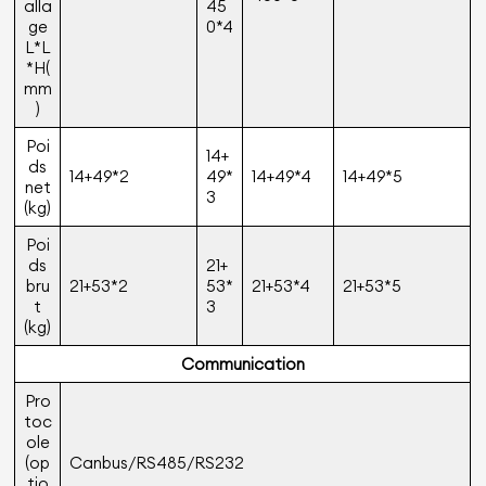
alla
45
ge
0*4
L*L
*H(
mm
)
Poi
14+
ds
14+49*2
49*
14+49*4
14+49*5
net
3
(kg)
Poi
ds
21+
bru
21+53*2
53*
21+53*4
21+53*5
t
3
(kg)
Communication
Pro
toc
ole
(op
Canbus/RS485/RS232
tio