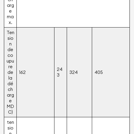
arg
e
ma
x.
Ten
sio
n
de
co
upu
re
24
de
162
324
405
3
la
dé
ch
arg
e
MD
C)
ten
sio
n