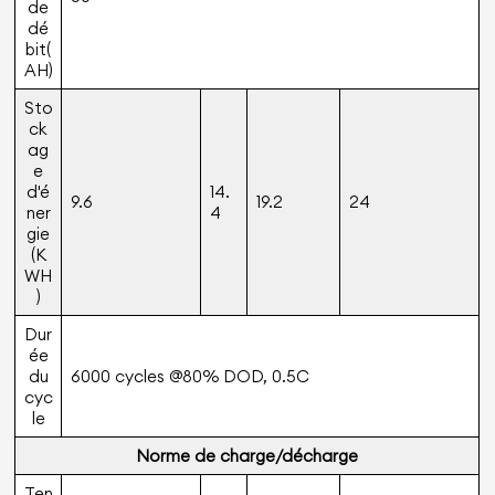
de
dé
bit(
AH)
Sto
ck
ag
e
d'é
14.
9.6
19.2
24
ner
4
gie
(K
WH
)
Dur
ée
du
6000 cycles @80% DOD, 0.5C
cyc
le
Norme de charge/décharge
Ten