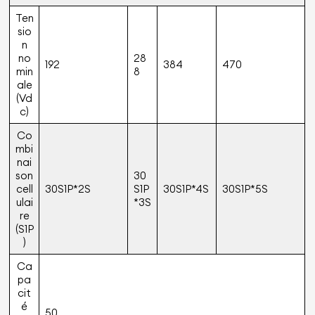
Ten
sio
n
no
28
192
384
470
min
8
ale
(Vd
c)
Co
mbi
nai
son
30
cell
30S1P*2S
S1P
30S1P*4S
30S1P*5S
ulai
*3S
re
(S1P
)
Ca
pa
cit
é
50