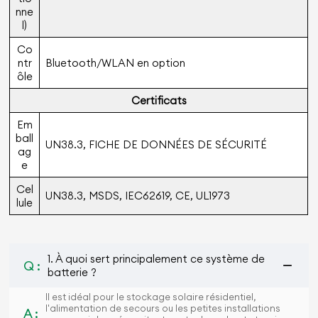
nne
l)
Co
ntr
Bluetooth/WLAN en option
ôle
Certiﬁcats
Em
ball
UN38.3, FICHE DE DONNÉES DE SÉCURITÉ
ag
e
Cel
UN38.3, MSDS, IEC62619, CE, UL1973
lule
1. À quoi sert principalement ce système de
Q :
batterie ?
Il est idéal pour le stockage solaire résidentiel,
l'alimentation de secours ou les petites installations
A :