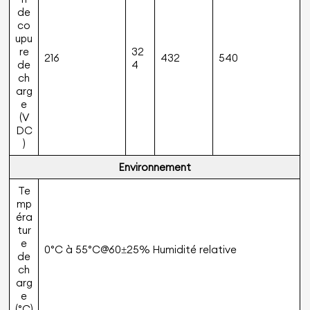
de
co
upu
re
32
216
432
540
de
4
ch
arg
e
(V
DC
)
Environnement
Te
mp
éra
tur
e
0°C à 55°C@60±25% Humidité relative
de
ch
arg
e
(°C)