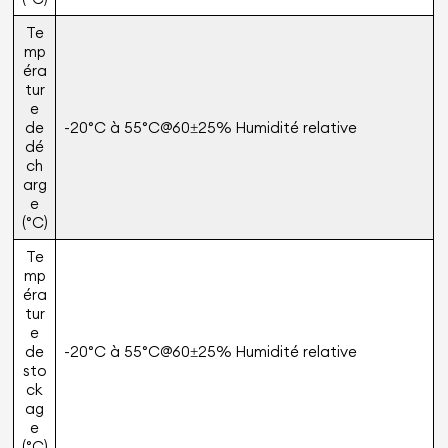
Te
mp
éra
tur
e
de
-20°C à 55°C@60±25% Humidité relative
dé
ch
arg
e
(°C)
Te
mp
éra
tur
e
de
-20°C à 55°C@60±25% Humidité relative
sto
ck
ag
e
(°C)