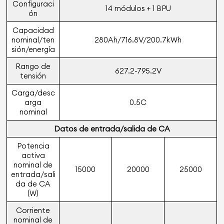
Configuraci
14 módulos + 1 BPU
ón
Capacidad
nominal/ten
280Ah/716.8V/200.7kWh
sión/energía
Rango de
627.2-795.2V
tensión
Carga/desc
arga
0.5C
nominal
Datos de entrada/salida de CA
Potencia
activa
nominal de
15000
20000
25000
entrada/sali
da de CA
(W)
Corriente
nominal de