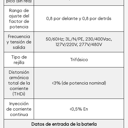
pico (sin red)
Rango de
ajuste del
0,8 por delante y 0,8 por detrás
factor de
potencia
Frecuencia
50/60Hz; 3L/N/PE, 230/400Vac,
y tensión de
127V/220V, 277V/480V
salida
Tipo de
Trifásico
rejilla
Distorsión
armónica
total de la
<3% (de potencia nominal)
corriente
(THDi)
Inyección
de corriente
<0,5% En
continua
Datos de entrada de la batería