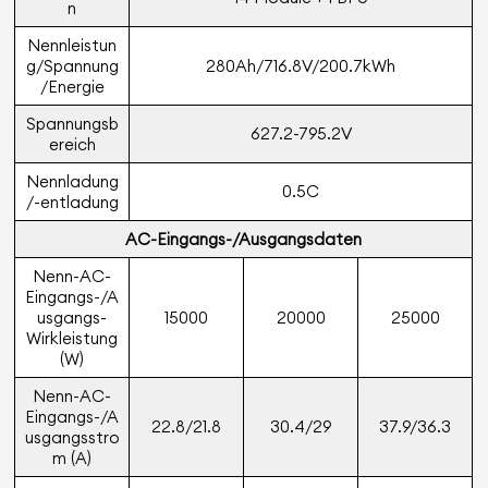
n
Nennleistun
g/Spannung
280Ah/716.8V/200.7kWh
/Energie
Spannungsb
627.2-795.2V
ereich
Nennladung
0.5C
/-entladung
AC-Eingangs-/Ausgangsdaten
Nenn-AC-
Eingangs-/A
usgangs-
15000
20000
25000
Wirkleistung
(W)
Nenn-AC-
Eingangs-/A
22.8/21.8
30.4/29
37.9/36.3
usgangsstro
m (A)