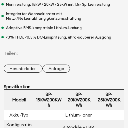
Nennleistung: 15kW / 20kW / 25kW mit 1,5× Spitzenleistung
Integrierter Wechselrichter mit
Netz-/Netzunabhängigkeitsumschaltung
Adaptive BMS-kompatible Lithium-Ladung
<3% THDi, <0,5% DC-Einspritzung, ultra-sauberer Ausgang
Teilen:
Herunterladen
Anfrage
Spezifikation
SP-
SP-
SP-
Modell
15KW200KW
20KW200K
25KW200K
h
Wh
Wh
Akku-Typ
Lithium-Ionen
Konfiguratio
14 Module + 1 BPU