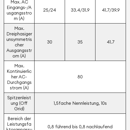
Max. AC
Eingangs-/A
25/24
33.4/31.9
41.7/39.9
usgangsstro
m (A)
Max.
Dreiphasiger
unsymmetris
30
35
41.7
cher
Ausgangsstr
om (A)
Max.
Kontinuierlic
her AC-
80
Durchgangs
strom (A)
Spitzenleist
ung (Off
1,5fache Nennleistung, 10s
Grid)
Bereich der
Leistungsfa
0,8 führend bis 0,8 nachlaufend
ktoranpassu