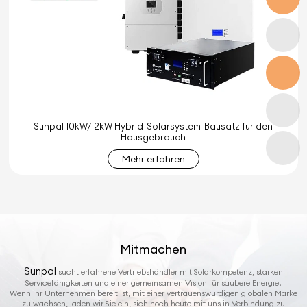
Sunpal 10kW/12kW Hybrid-Solarsystem-Bausatz für den
Hausgebrauch
Mehr erfahren
Mitmachen
Sunpal
sucht erfahrene Vertriebshändler mit Solarkompetenz, starken
Servicefähigkeiten und einer gemeinsamen Vision für saubere Energie.
Wenn Ihr Unternehmen bereit ist, mit einer vertrauenswürdigen globalen Marke
zu wachsen, laden wir Sie ein, sich noch heute mit uns in Verbindung zu