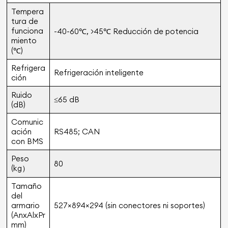
Tempera
tura de
funciona
-40-60℃, >45℃ Reducción de potencia
miento
(℃)
Refrigera
Refrigeración inteligente
ción
Ruido
≤65 dB
(dB)
Comunic
ación
RS485; CAN
con BMS
Peso
80
(kg）
Tamaño
del
armario
527×894×294 (sin conectores ni soportes)
(AnxAlxPr
mm)