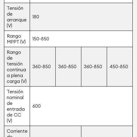
Tensión
de
180
arranque
(V)
Rango
150-850
MPPT (V)
Rango
de
tensión
360-850
360-850
360-850
450-850
continua
a plena
carga (V)
Tensión
nominal
de
600
entrada
de CC
(V)
Corriente
de