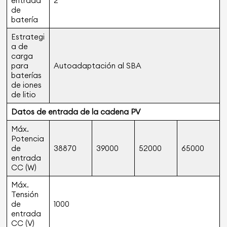
entrada
2
de
batería
Estrategi
a de
carga
para
Autoadaptación al SBA
baterías
de iones
de litio
Datos de entrada de la cadena PV
Máx.
Potencia
de
38870
39000
52000
65000
entrada
CC (W)
Máx.
Tensión
de
1000
entrada
CC (V)