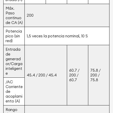
Máx.
Paso
200
continuo
de CA (A)
Potencia
pico (sin
1,5 veces la potencia nominal, 10 S
red)
Entrada
de
generad
or/Carga
inteligent
60.7 /
75.8 /
e
45.4 / 200 / 45.4
200 /
200 /
60.7
75.8
/AC
Corriente
de
acoplami
ento (A)
Rango