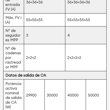
36+36+36
36+36+36+36
entrada
FV (A)
Máx. FV I
55+55+55
55+55+55+55
(A)
Nº de
seguidor
3
4
es MPP
Nº de
cadenas
por
2+2+2
2+2+2+2
rastread
or MPP
Datos de salida de CA
Potencia
activa
nominal
29900
30000
40000
50000
de salida
de CA
(W)