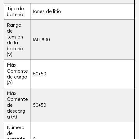
Tipo de
Iones de litio
batería
Rango
de
tensión
160-800
de la
batería
(V)
Máx.
Corriente
50+50
de carga
(A)
Máx.
Corriente
de
50+50
descarg
a (A)
Número
de