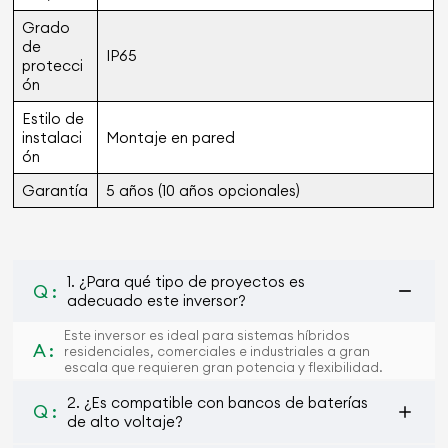
Grado
de
IP65
protecci
ón
Estilo de
instalaci
Montaje en pared
ón
Garantía
5 años (10 años opcionales)
1. ¿Para qué tipo de proyectos es
Q :
adecuado este inversor?
Este inversor es ideal para sistemas híbridos
A :
residenciales, comerciales e industriales a gran
escala que requieren gran potencia y flexibilidad.
2. ¿Es compatible con bancos de baterías
Q :
de alto voltaje?