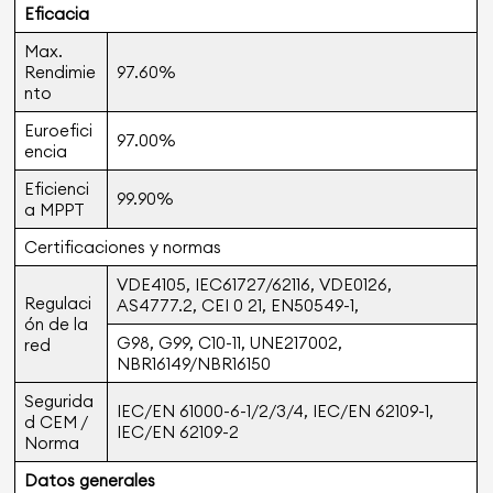
Eficacia
Max.
Rendimie
97.60%
nto
Euroefici
97.00%
encia
Eficienci
99.90%
a MPPT
Certificaciones y normas
VDE4105, IEC61727/62116, VDE0126,
Regulaci
AS4777.2, CEI 0 21, EN50549-1,
ón de la
G98, G99, C10-11, UNE217002,
red
NBR16149/NBR16150
Segurida
IEC/EN 61000-6-1/2/3/4, IEC/EN 62109-1,
d CEM /
IEC/EN 62109-2
Norma
Datos generales