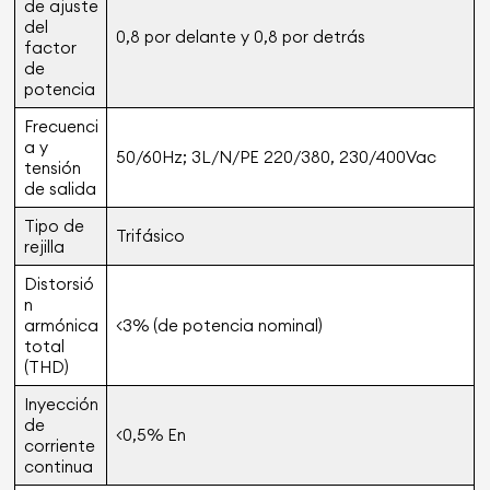
de ajuste
del
0,8 por delante y 0,8 por detrás
factor
de
potencia
Frecuenci
a y
50/60Hz; 3L/N/PE 220/380, 230/400Vac
tensión
de salida
Tipo de
Trifásico
rejilla
Distorsió
n
armónica
<3% (de potencia nominal)
total
(THD)
Inyección
de
<0,5% En
corriente
continua