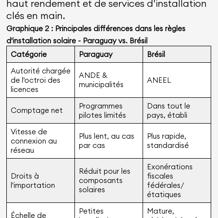
haut rendement et de services d'installation
clés en main.
Graphique 2 : Principales différences dans les règles
d'installation solaire - Paraguay vs. Brésil
Catégorie
Paraguay
Brésil
Autorité chargée
ANDE &
de l'octroi des
ANEEL
municipalités
licences
Programmes
Dans tout le
Comptage net
pilotes limités
pays, établi
Vitesse de
Plus lent, au cas
Plus rapide,
connexion au
par cas
standardisé
réseau
Exonérations
Réduit pour les
Droits à
fiscales
composants
l'importation
fédérales/
solaires
étatiques
Petites
Mature,
Échelle de