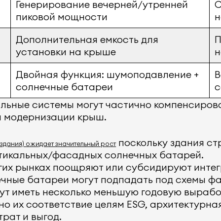
Генерирование вечерней/утренней
С
пиковой мощности
н
Дополнительная емкость для
П
установки на крыше
н
Двойная функция: шумоподавление +
В
солнечные батареи
с
льные системы могут частично компенсирова
и модернизации крыш.
поскольку здания стр
здания) ожидает значительный рост
тикальных/фасадных солнечных батарей.
гих рынках поощряют или субсидируют инте
ечные батареи могут подпадать под схемы фа
ут иметь несколько меньшую годовую вырабо
 их соответствие целям ESG, архитектурная
рат и выгод.