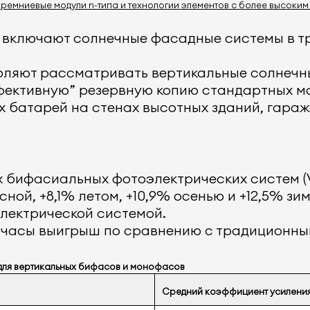
ремниевые модули n-типа и технологии элементов с более высоким
 включают солнечные фасадные системы в т
воляют рассматривать вертикальные солнечн
ффективную” резервную копию стандартных м
 батарей на стенах высотных зданий, гараж
 бифасиальных фотоэлектрических систем (V
ной, +8,1% летом, +10,9% осенью и +12,5% з
лектрической системой.
е часы выигрыш по сравнению с традиционн
 для вертикальных бифасов и монофасов
Средний коэффициент усиления