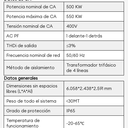
Potencia nominal de CA
500 KW
Potencia máxima de CA
550 KW
Tensión nominal de CA
400V
AC PF
1 delante~1 detrás
THDi de salida
≤3%
Frecuencia nominal de red
50/60 Hz
Transformador trifásico
Método de aislamiento
de 4 líneas
Datos generales
Dimensiones sin espacios
6.058*2.438*2.591 mm
libres (L*A*Al)
Peso de todo el sistema
<30MT
Grado de protección
IP65
Temperatura de
-20~65℃
funcionamiento