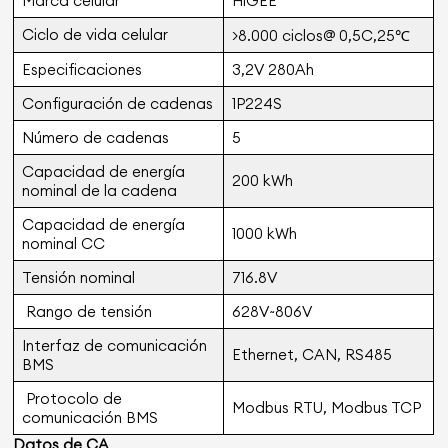
Marca celular
HiGEE
Ciclo de vida celular
>8.000 ciclos@ 0,5C,25℃
Especificaciones
3,2V 280Ah
Configuración de cadenas
1P224S
Número de cadenas
5
Capacidad de energía
200 kWh
nominal de la cadena
Capacidad de energía
1000 kWh
nominal CC
Tensión nominal
716.8V
Rango de tensión
628V~806V
Interfaz de comunicación
Ethernet, CAN, RS485
BMS
Protocolo de
Modbus RTU, Modbus TCP
comunicación BMS
Datos de CA