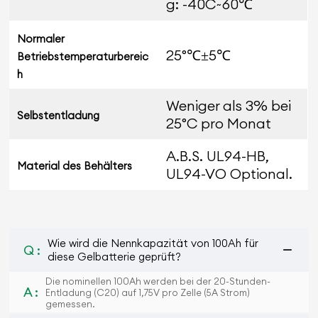
g: -40C~60℃
Normaler
25°℃±5℃
Betriebstemperaturbereic
h
Weniger als 3% bei
Selbstentladung
25°C pro Monat
A.B.S. UL94-HB,
Material des Behälters
UL94-VO Optional.
Wie wird die Nennkapazität von 100Ah für
Q :
diese Gelbatterie geprüft?
Die nominellen 100Ah werden bei der 20-Stunden-
A :
Entladung (C20) auf 1,75V pro Zelle (5A Strom)
gemessen.