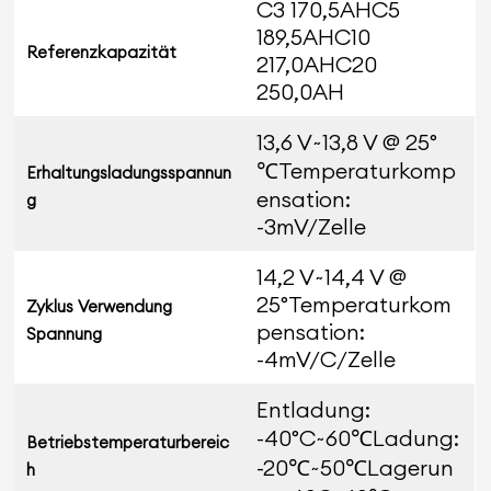
C3 170,5AHC5
189,5AHC10
Referenzkapazität
217,0AHC20
250,0AH
13,6 V~13,8 V @ 25°
℃Temperaturkomp
Erhaltungsladungsspannun
ensation:
g
-3mV/Zelle
14,2 V~14,4 V @
25°Temperaturkom
Zyklus Verwendung
pensation:
Spannung
-4mV/C/Zelle
Entladung:
-40°C~60℃Ladung:
Betriebstemperaturbereic
-20℃~50℃Lagerun
h