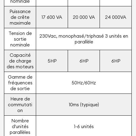
nominale
Puissance
de crête
17 600 VA
20 000 VA
24 000VA
maximale
Tension de
230Vac, monophasé/triphasé 3 unités en
sortie
parallèle
nominale
Capacité
de charge
5HP
6HP
6HP
des moteurs
Gamme de
fréquences
50Hz/60Hz
de sortie
Heure de
commutati
10ms (typique)
on
Nombre
d'unités
1-6 unités
parallèles