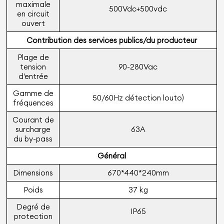
maximale
500Vdc+500vdc
en circuit
ouvert
Contribution des services publics/du producteur
Plage de
tension
90-280Vac
d'entrée
Gamme de
50/60Hz détection louto)
fréquences
Courant de
surcharge
63A
du by-pass
Général
Dimensions
670*440*240mm
Poids
37 kg
Degré de
IP65
protection