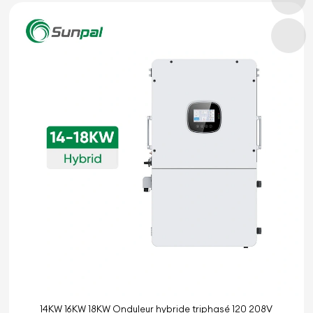
14KW 16KW 18KW Onduleur hybride triphasé 120 208V