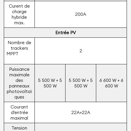
Curent de
charge
200A
hybride
max.
Entrée PV
Nombre de
trackers
2
MPPT
Puissance
maximale
des
5 500 W + 5
5 500 W + 5
6 600 W + 6
panneaux
500 W
500 W
600 W
photovoltaï
ques
Courant
d'entrée
22A+22A
maximal
Tension