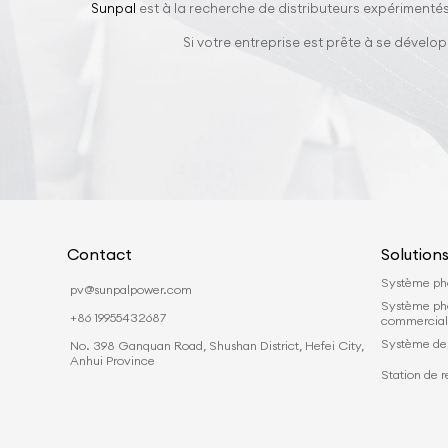
Sunpal
est à la recherche de distributeurs expérimentés
Si votre entreprise est prête à se dével
Contact
Solution
Système pho
pv@sunpalpower.com
Système ph
+86 19955432687
commercia
Système de 
No. 398 Ganquan Road, Shushan District, Hefei City,
Anhui Province
Station de