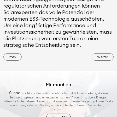
regulatorischen Anforderungen können
Solarexperten das volle Potenzial der
modernen ESS-Technologie ausschöpfen.
Um eine langfristige Performance und
Investitionssicherheit zu gewährleisten, muss
die Platzierung vom ersten Tag an eine
strategische Entscheidung sein.
Prev
Weiter
Mitmachen
Sunpal
sucht erfahrene Vertriebshändler mit Solarkompetenz, starken
Servicefähigkeiten und einer gemeinsamen Vision für saubere Energie.
Wenn Ihr Unternehmen bereit ist, mit einer vertrauenswürdigen globalen Marke
zu wachsen, laden wir Sie ein, sich noch heute mit uns in Verbindung zu
setzen.