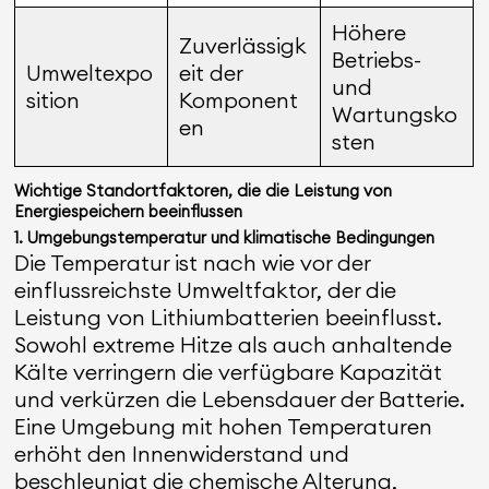
Höhere
Zuverlässigk
Betriebs-
Umweltexpo
eit der
und
sition
Komponent
Wartungsko
en
sten
Wichtige Standortfaktoren, die die Leistung von
Energiespeichern beeinflussen
1. Umgebungstemperatur und klimatische Bedingungen
Die Temperatur ist nach wie vor der
einflussreichste Umweltfaktor, der die
Leistung von Lithiumbatterien beeinflusst.
Sowohl extreme Hitze als auch anhaltende
Kälte verringern die verfügbare Kapazität
und verkürzen die Lebensdauer der Batterie.
Eine Umgebung mit hohen Temperaturen
erhöht den Innenwiderstand und
beschleunigt die chemische Alterung,