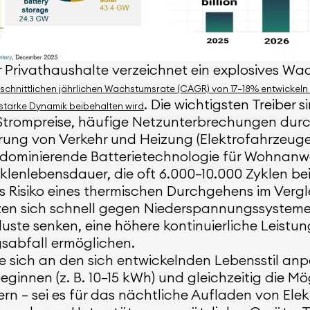
ür Privathaushalte verzeichnet ein explosives W
hschnittlichen jährlichen Wachstumsrate (CAGR) von 17–18% entwickeln 
. Die wichtigsten Treiber
 starke Dynamik beibehalten wird
Strompreise, häufige Netzunterbrechungen durch 
zierung von Verkehr und Heizung (Elektrofahrze
ls dominierende Batterietechnologie für Wohnanw
yklenlebensdauer, die oft 6.000–10.000 Zyklen be
res Risiko eines thermischen Durchgehens im Ver
en sich schnell gegen Niederspannungssysteme d
uste senken, eine höhere kontinuierliche Leist
sabfall ermöglichen.
e sich an den sich entwickelnden Lebensstil an
innen (z. B. 10–15 kWh) und gleichzeitig die Mö
ern – sei es für das nächtliche Aufladen von Ele