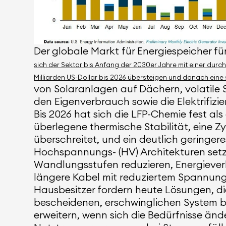
Der globale Markt für Energiespeicher f
sich der Sektor bis Anfang der 2030er Jahre mit einer durc
Milliarden US-Dollar bis 2026 übersteigen und danach eine
von Solaranlagen auf Dächern, volatile 
den Eigenverbrauch sowie die Elektrifi
Bis 2026 hat sich die LFP-Chemie fest a
überlegene thermische Stabilität, eine Z
überschreitet, und ein deutlich geringe
Hochspannungs- (HV) Architekturen setz
Wandlungsstufen reduzieren, Energieverl
längere Kabel mit reduziertem Spannung
Hausbesitzer fordern heute Lösungen, di
bescheidenen, erschwinglichen System beg
erweitern, wenn sich die Bedürfnisse änd