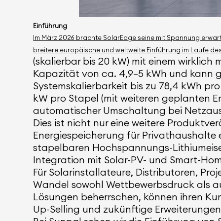
Einführung
Im März 2026 brachte SolarEdge seine mit Spannung erwartet
breitere europäische und weltweite Einführung im Laufe des
(skalierbar bis 20 kW) mit einem wirkli
Kapazität von ca. 4,9–5 kWh und kann ge
Systemskalierbarkeit bis zu 78,4 kWh pro 
kW pro Stapel (mit weiteren geplanten E
automatischer Umschaltung bei Netzaus
Dies ist nicht nur eine weitere Produktv
Energiespeicherung für Privathaushalte en
stapelbaren Hochspannungs-Lithiumeisenp
Integration mit Solar-PV- und Smart-Hom
Für Solarinstallateure, Distributoren, P
Wandel sowohl Wettbewerbsdruck als auc
Lösungen beherrschen, können ihren Kun
Up-Selling und zukünftige Erweiterungen 