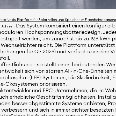
e Nexis-Plattform für Solarzellen und Speicher im Eigenheimsegment of
. Das System kombiniert einen konfigurier
 Jahres.
ch modularen Hochspannungsbatteriedesign. Jedes
stapelt werden, um zunächst bis zu 19,6 kWh pro
Wechselrichter reicht. Die Plattform unterstützt
rhöhungen für Q3 2026) und verfügt über eine V
fall.
eröffentlichung – sie stellt einen bedeutenden W
twickelt sich von starren All-in-One-Einheiten mi
hosphat (LFP)-Systemen, die Skalierbarkeit, Eff
e-Ökosystemen priorisieren.
rojektentwickler und EPC-Unternehmen, die im Woh
h erhebliche Geschäftsmöglichkeiten. Installa
den besser abgestimmte Systeme anbieten, Proje
verbessern und sich in immer dichter besetzten 