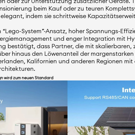
oder zur Unterstützung zusätzlicher Geräte. Tra
ensionierung beim Kauf oder zu teuren Komplett
elegant, indem sie schrittweise Kapazitätserwei
 “Lego-System”-Ansatz, hoher Spannungs-Effizie
Energiemanagement und enger Integration mit Hyb
bestätigt, dass Partner, die mit skalierbaren, 
rüber hinaus den Löwenanteil der margenstarke
derlanden, Kalifornien und anderen Regionen mit
rchitekturen.
ign wird zum neuen Standard