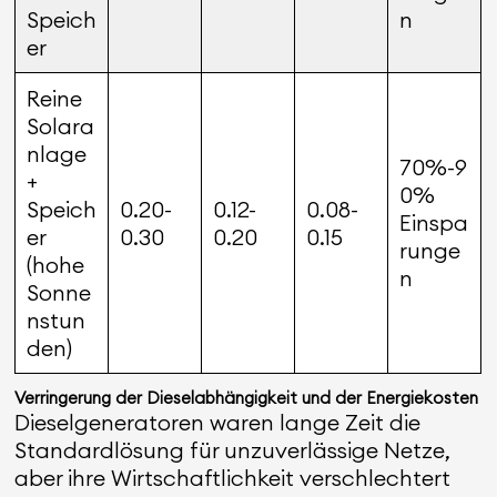
Speich
n
er
Reine
Solara
nlage
70%-9
+
0%
Speich
0.20-
0.12-
0.08-
Einspa
er
0.30
0.20
0.15
runge
(hohe
n
Sonne
nstun
den)
Verringerung der Dieselabhängigkeit und der Energiekosten
Dieselgeneratoren waren lange Zeit die
Standardlösung für unzuverlässige Netze,
aber ihre Wirtschaftlichkeit verschlechtert