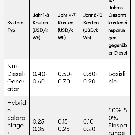
10-
Jahres-
Jahr 1-3
Jahr 4-7
Jahr 8-10
Gesamt
System
Kosten
Kosten
Kosten
kostenei
Typ
(USD/k
(USD/k
(USD/k
nsparun
Wh)
Wh)
Wh)
gen
gegenüb
er Diesel
Nur-
Diesel-
0.40-
0.50-
0.60-
Basisli
Gener
0.60
0.70
0.90
nie
ator
Hybrid
e
50%-8
Solara
0%
0.25-
0.15-
0.10-
nlage
Einspa
0.35
0.25
0.20
+
runge