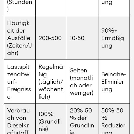
(Stunden
ung
)
Häufigk
eit der
90%+
Ausfälle
200-500
10-50
Ermäßig
(Zeiten/J
ung
ahr)
Lastspit
Regelmä
Selten
zenabw
ßig
Beinahe-
(monatli
urf-
(täglich/
Eliminier
ch oder
Ereigniss
wöchent
ung
weniger)
e
lich)
Verbrau
20%-50
50%-80
100%
ch von
% der
%
(Grundli
Dieselkr
Grundlin
Reduzier
nie)
aftstoff
ie
ung