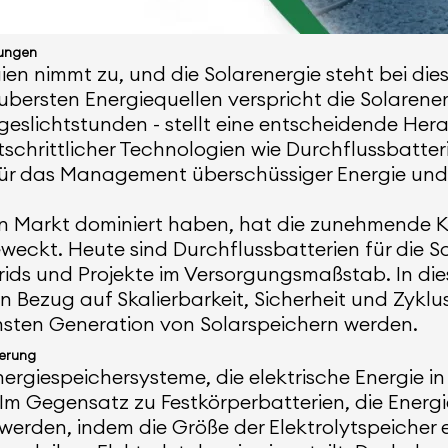
sungen
en nimmt zu, und die Solarenergie steht bei di
aubersten Energiequellen verspricht die Solarener
geslichtstunden - stellt eine entscheidende Her
tschrittlicher Technologien wie Durchflussbatter
t für das Management überschüssiger Energie und
den Markt dominiert haben, hat die zunehmende
eweckt. Heute sind Durchflussbatterien für die S
ids und Projekte im Versorgungsmaßstab. In dies
 Bezug auf Skalierbarkeit, Sicherheit und Zykl
sten Generation von Solarspeichern werden.
herung
nergiespeichersysteme, die elektrische Energie in
Im Gegensatz zu Festkörperbatterien, die Energie
 werden, indem die Größe der Elektrolytspeicher 