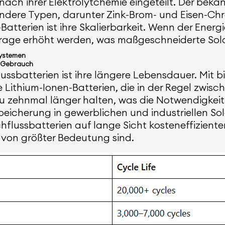
nach ihrer Elektrolytchemie eingeteilt. Der bek
andere Typen, darunter Zink-Brom- und Eisen-Chr
atterien ist ihre Skalierbarkeit. Wenn der Energ
rage erhöht werden, was maßgeschneiderte Sol
systemen
n Gebrauch
flussbatterien ist ihre längere Lebensdauer. Mit
Lithium-Ionen-Batterien, die in der Regel zwisc
zu zehnmal länger halten, was die Notwendigkeit
iespeicherung in gewerblichen und industriellen 
lussbatterien auf lange Sicht kosteneffizienter
 von größter Bedeutung sind.