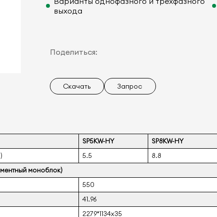
Варианты однофазного и трехфазного
выхода
Поделиться:
Скачать
Запрос
SP5KW-HY
SP8KW-HY
)
5.5
8.8
ментный моноблок)
550
41.96
2279*1134x35