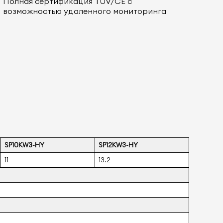
Полная сертификация TUV/CE с
возможностью удаленного мониторинга
SP10KW3-HY
SP12KW3-HY
11
13.2