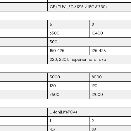
CE / TUV (IEC 61215 И IEC 61730)
5
8
6500
10400
500
150-425
125-425
220, 230 В переменного тока
5000
8000
120
190
7500
12000
Li-Ion(LifePO4)
1
2
4.8
9.6