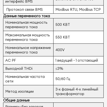
интерфейс BMS
Протокол связи BMS
Modbus RTU, Modbus TCP
Данные переменного тока
Номинальная мощность
500 КВТ
переменного тока
Максимальная мощность
550 КВТ
переменного тока
Номинальное напряжение
400V
переменного тока
AC PF
1 ведущий ~ 1 отстающий
Выходной THDi
≤3%
Номинальная частота
50/60 Гц
сети
3-х фазный 4-х линейный
Метод изоляции
трансформатор
Общие данные
Размеры без зазоров