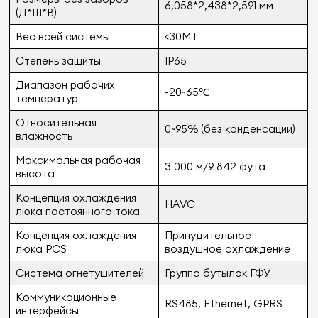
6,058*2,438*2,591 мм
(Д*Ш*В)
Вес всей системы
<30MT
Степень защиты
IP65
Диапазон рабочих
-20~65℃
температур
Относительная
0~95% (без конденсации)
влажность
Максимальная рабочая
3 000 м/9 842 фута
высота
Концепция охлаждения
HAVC
люка постоянного тока
Концепция охлаждения
Принудительное
люка PCS
воздушное охлаждение
Система огнетушителей
Группа бутылок ГФУ
Коммуникационные
RS485, Ethernet, GPRS
интерфейсы