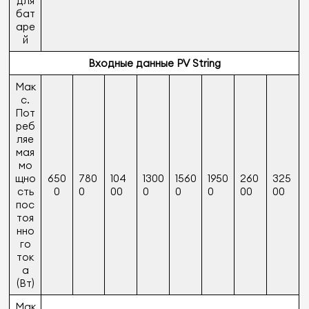
для
бат
аре
й
Входные данные PV String
Мак
с.
Пот
реб
ляе
мая
мо
щно
650
780
104
1300
1560
1950
260
325
сть
0
0
00
0
0
0
00
00
пос
тоя
нно
го
ток
а
(Вт)
Мак