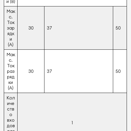
и (В)
Мак
с.
Ток
зар
30
37
50
ядк
и
(A)
Мак
с.
Ток
раз
30
37
50
ряд
ки
(A)
Кол
иче
ств
о
вхо
1
дов