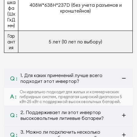
шка
408W*638H*237D (без учета разъемов и
фа
кронштейнов)
(Шх
ГхД
мм)
Гар
ант
5 лет (10 лет по выбору)
ия
1. Для каких применений лучше всего
Q :
подходит этот инвертор?
Он идеально подходит для жилых и коммерческих
A :
гибридных систем, предлагая широкий диапазон 5
кВт-25 кВт с поддержкой высоковольтных батарей.
2. Поддерживает ли этот инвертор
Q :
высоковольтные литиевые батареи?
3. Можно ли подключить несколько
Q :