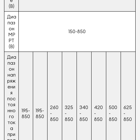
е
(В)
Диа
паз
он
150-850
MP
PT
(В)
Диа
паз
он
нап
ряж
ени
я
пос
тоя
260
325
340
420
500
625
нно
195-
195-
-
-
-
-
-
-
го
850
850
850
850
850
850
850
850
ток
а
при