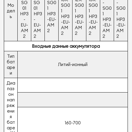
SG
SG
SG0
-
-
Мо
SG0
SG0
SG0
01
01
1
SG0
SG0
дел
1
1
1
HP3
HP3
HP3
1
1
ь
HP3
HP3
HP3
-
-
-EU-
HP3
HP3
-EU-
-EU-
-EU-
EU-
EU-
AM
-EU-
-EU-
AM
AM
AM
AM
AM
2
AM
AM
2
2
2
2
2
2
2
Входные данные аккумулятора
Тип
бат
Литий-ионный
аре
и
Диа
паз
он
нап
ряж
ени
я
бат
160-700
аре