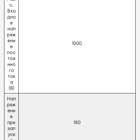
с.
Вхо
дно
е
нап
ряж
ени
1000
е
пос
тоя
нно
го
ток
а
(В)
Нап
ряж
ени
е
при
180
зап
уск