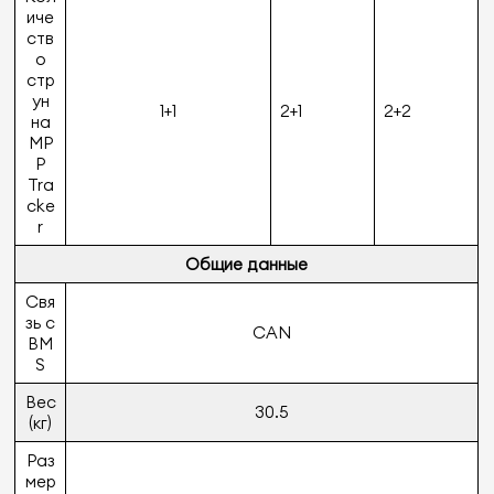
иче
ств
о
стр
ун
1+1
2+1
2+2
на
MP
P
Tra
cke
r
Общие данные
Свя
зь с
CAN
BM
S
Вес
30.5
(кг)
Раз
мер