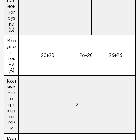
пол
ной
наг
руз
ке
(В)
Вхо
дно
й
20+20
26+20
26+26
ток
PV
(A)
Кол
иче
ств
о
тре
2
кер
ов
MP
P
Кол