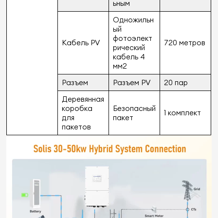
ьным
Одножильн
ый
фотоэлект
Кабель PV
720 метров
рический
кабель 4
мм2
Разъем
Разъем PV
20 пар
Деревянная
коробка
Безопасный
1 комплект
для
пакет
пакетов