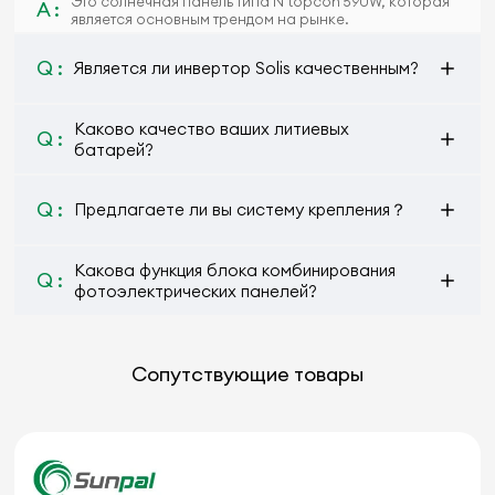
Это солнечная панель типа N topcon 590W, которая
A :
является основным трендом на рынке.
Q :
Является ли инвертор Solis качественным?
Каково качество ваших литиевых
Q :
батарей?
Q :
Предлагаете ли вы систему крепления？
Какова функция блока комбинирования
Q :
фотоэлектрических панелей?
Сопутствующие товары