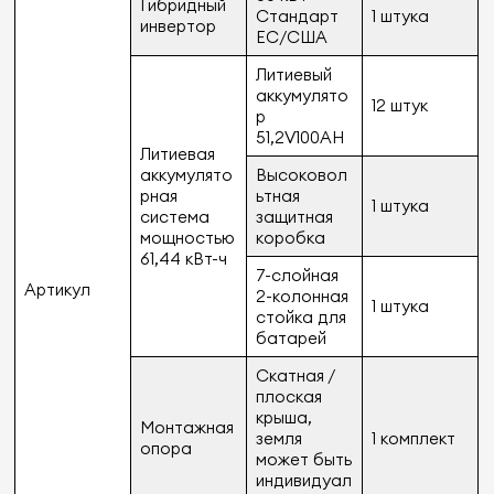
Гибридный
Стандарт
1 штука
инвертор
ЕС/США
Литиевый
аккумулято
12 штук
р
51,2V100AH
Литиевая
аккумулято
Высоковол
рная
ьтная
1 штука
система
защитная
мощностью
коробка
61,44 кВт-ч
7-слойная
Артикул
2-колонная
1 штука
стойка для
батарей
Скатная /
плоская
крыша,
Монтажная
земля
1 комплект
опора
может быть
индивидуал