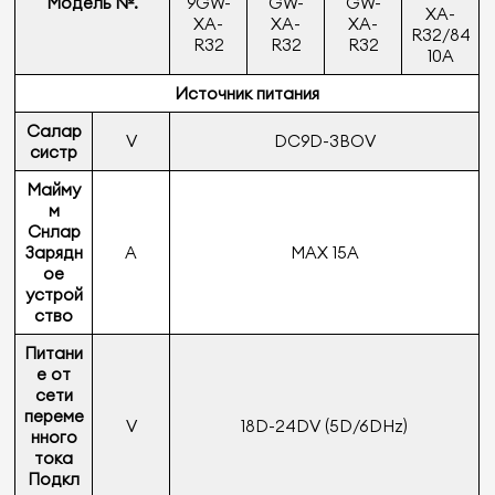
Модель №.
9GW-
GW-
GW-
XA-
XA-
XA-
XA-
R32/84
R32
R32
R32
10A
Источник питания
Салар
V
DC9D-3BOV
систр
Майму
м
Снлар
Зарядн
A
MAX 15A
ое
устрой
ство
Питани
е от
сети
переме
V
18D-24DV (5D/6DHz)
нного
тока
Подкл