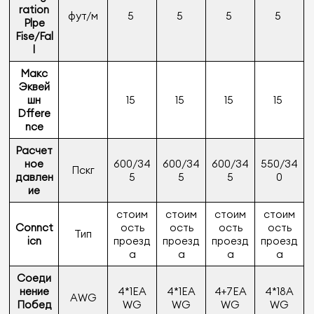
ration
фут/м
5
5
5
5
Plpe
Fise/Fal
l
Макс
Эквей
шн
15
15
15
15
Dffere
nce
Расчет
ное
600/34
600/34
600/34
550/34
Пскг
давлен
5
5
5
0
ие
стоим
стоим
стоим
стоим
Connct
ость
ость
ость
ость
Тип
icn
проезд
проезд
проезд
проезд
а
а
а
а
Соеди
нение
4*1EA
4*1EA
4+7EA
4*18A
AWG
Побед
WG
WG
WG
WG