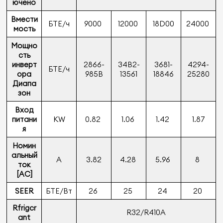
ючено
Вмести
БТЕ/ч
9000
12000
18D00
24000
мость
Мощно
сть
инверт
2866-
34B2-
3681-
4294-
БТЕ/ч
ора
985B
13561
18846
25280
Диапа
зон
Вход
питани
KW
0.82
1.06
1.42
1.87
я
Номин
альный
A
3.82
4.28
5.96
8
ток
[AC]
SEER
БТЕ/Вт
26
25
24
20
Rfrigcr
R32/R410A
ant