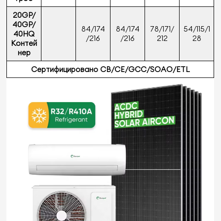
20GP/
40GP/
84/174
84/174
78/171/
54/115/1
40HQ
/216
/216
212
28
Контей
нер
Сертифицировано CB/CE/GCC/SOAO/ETL