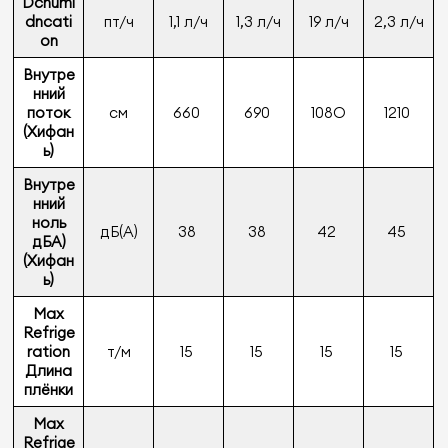
Dchumi
dncati
пт/ч
1,1 л/ч
1,3 л/ч
19 л/ч
2,3 л/ч
on
Внутре
нний
поток
см
660
690
108O
1210
(Хифан
ь)
Внутре
нний
ноль
дБ(A)
38
38
42
45
дБА)
(Хифан
ь)
Max
Refrige
ration
т/м
15
15
15
15
Длина
плёнки
Max
Refrige