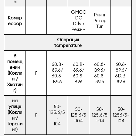
а
GMCC
Рлинг
Компр
DC
Рнтор
ессор
Drlve
Тип
Режим
Операция
tcmperature
В
помещ
60.B-
60.B-
60.8-
60.8-
ении
89.6/
89.6/
B9.6/
89.6/
(Кокли
F
60.8-
60.8-
60.8-
6D.B-
нг/
B9.6
B96
89.6
89.6
Хкатин
г)
на
улице
50-
50-
50-
50-
(Кокли
125.6/5
F
125.6/5
125.6/5
1256/5-
нг/
-
-104
-104
104
Герати
104
нг)