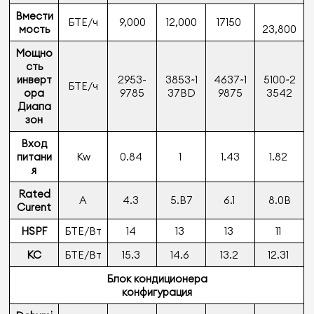
Вмести
БТЕ/ч
9,000
12,000
17150
мость
23,800
Мощно
сть
инверт
2953-
3853~1
4637~1
5100~2
БТЕ/ч
ора
9785
37BD
9875
3542
Диапа
зон
Вход
питани
Kw
0.84
1
1.43
1.82
я
Rated
A
4.3
5.B7
6.1
8.0B
Curent
HSPF
БТЕ/Вт
14
13
13
11
КС
БТЕ/Вт
15.3
14.6
13.2
12.31
Блок кондиционера
конфигурация