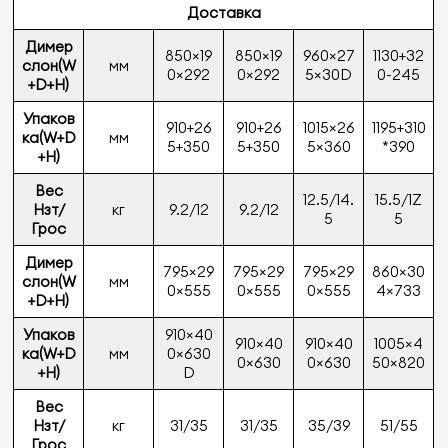
Доставка
Димер
850×19
850×19
960×27
1130+32
слон
(W
мм
0×292
0×292
5×30D
0-245
+D+H)
Упаков
910+26
910+26
1015×26
1195+310
ка
(W+D
мм
5+350
5+350
5×360
*390
+H)
Вес
12.5/14.
15.5/1Z
Нзт/
кг
9.2/12
9.2/12
5
5
Грос
Димер
795×29
795×29
795×29
860×30
слон
(W
мм
0×555
0×555
0×555
4×733
+D+H)
Упаков
910×40
910×40
910×40
1005×4
ка
(W+D
мм
0×630
0×630
0×630
50×820
+H)
D
Вес
Нзт/
кг
31/35
31/35
35/39
51/55
Грос