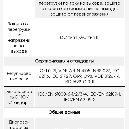
перегрузки по току на выходе, защита
от короткого замыкания на выходе,
защита от перенапряжения
Защита от
перегрузки
по
DC тип II/AC тип III
напряжени
ю на
выходе
Сертификация и стандарты
CEI 0-21, VDE-AR-N 4105, NRS 097, IEC
Регулирова
62116, IEC 61727, G99, G98, VDE 0126-1-1,
ние сети
RD 1699, C10-11
Безопаснос
IEC/EN 61000-6-1/2/3/4, IEC/EN 62109-1,
ть ЭМС /
IEC/EN 62109-2
Стандарт
Общие данные
Диапазон
рабочих