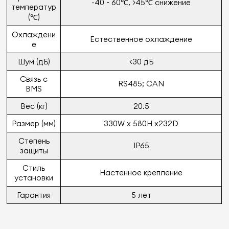
-40 ~ 60℃, >45℃ снижение
температур
(℃)
Охлаждени
Естественное охлаждение
е
Шум (дБ)
<30 дБ
Связь с
RS485; CAN
BMS
Вес (кг)
20.5
Размер (мм)
330W x 580H x232D
Степень
IP65
защиты
Стиль
Настенное крепление
установки
Гарантия
5 лет