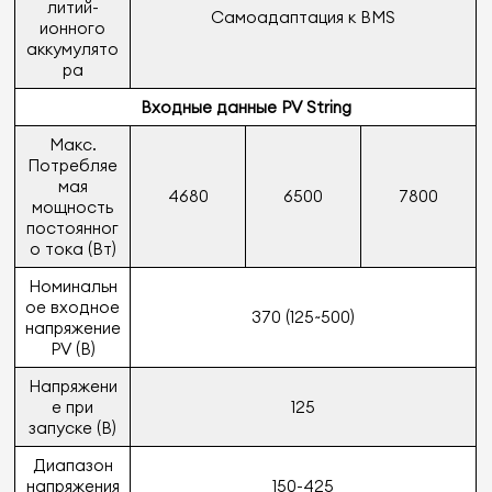
литий-
Самоадаптация к BMS
ионного
аккумулято
ра
Входные данные PV String
Макс.
Потребляе
мая
4680
6500
7800
мощность
постоянног
о тока (Вт)
Номинальн
ое входное
370 (125~500)
напряжение
PV (В)
Напряжени
е при
125
запуске (В)
Диапазон
напряжения
150-425