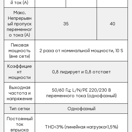
й ток (A)
Макс.
Непрерывн
ый пропуск
35
40
переменног
о тока (A)
Пиковая
мощность
2 раза от номинальной мощности, 10 S
(вне сети)
Коэффицие
нт
0,8 лидирует и 0,8 отстает
мощности
Выходная
50/60 Гц; L/N/PE 220/230 В
частота и
переменного тока (однофазный)
напряжение
Тип сетки
Однофазный
Постоянный
ток
THD<3% (линейная нагрузка<1,5%)
впрыска