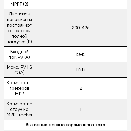
MPPT (В)
Диапазон
напряжения
постоянног
300-425
о тока при
полной
нагрузке (В)
Входной
13+13
ток PV (A)
Макс. PV I S
17+17
C (A)
Количество
трекеров
2
MPP
Количество
струн на
1
MPP Tracker
Выходные данные переменного тока