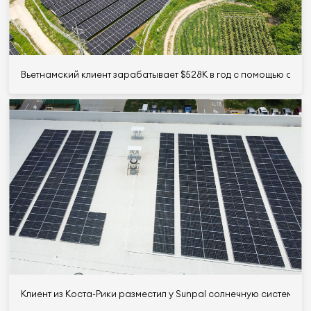
Вьетнамский клиент зарабатывает $528K в год с помощью сол
Клиент из Коста-Рики разместил у Sunpal солнечную систему мо