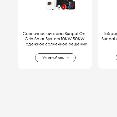
On-
Гибридная солнечная система
Лучш
KW
Sunpal All-in-One Residential 15kW
систе
ние
20kW 25kW
эне
Узнать больше