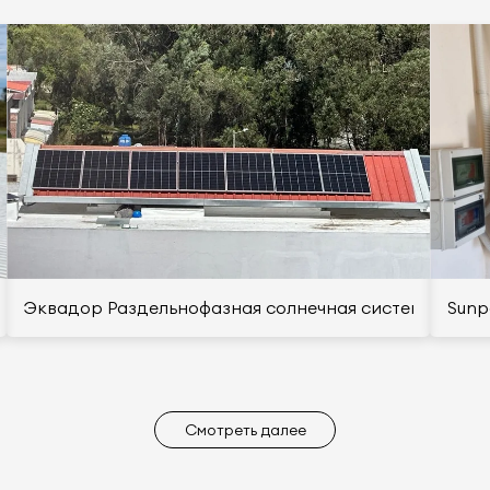
стью 9,28 кВт для частного дома в Польше
Эквадор Раздельнофазная солнечная система мощно
Sunp
Смотреть далее