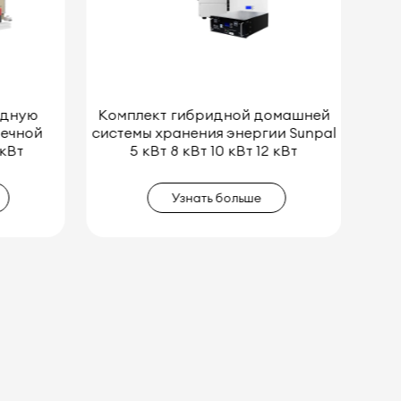
омашней
Солнечная энергосистема Sunpal
и Sunpal
Custom 3000W/5000W Off-Grid
 кВт
для продажи
Узнать больше