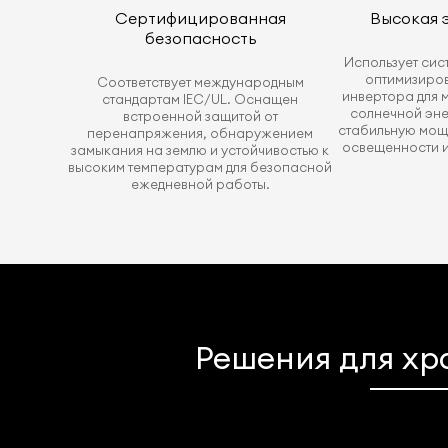
Сертифицированная
Высокая 
безопасность
Использует сис
оптимизиро
Соответствует международным
инвертора для 
стандартам IEC/UL. Оснащен
солнечной эне
встроенной защитой от
стабильную мощ
перенапряжения, обнаружением
освещенности и
замыкания на землю и устойчивостью к
высоким температурам для безопасной
ежедневной работы.
Решения для хр