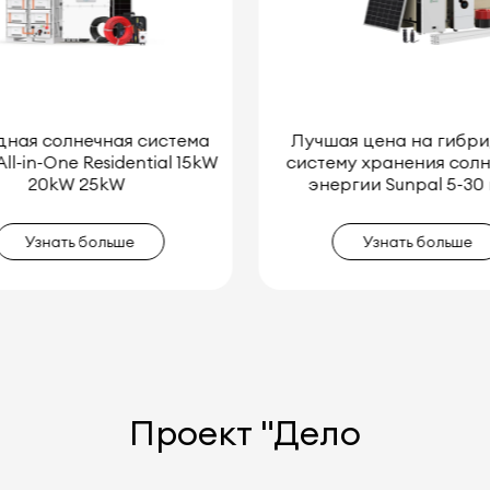
ая цена на гибридную
Комплект гибридной д
му хранения солнечной
системы хранения энерги
ргии Sunpal 5-30 кВт
5 кВт 8 кВт 10 кВт 12
Узнать больше
Узнать больше
Проект "Дело