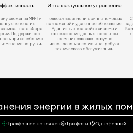
эффективность
Интеллектуальное управление
тему слежения MPPT и
Поддерживает мониторинг с помощью
С
ванную топологию
приложений и удаленное обновление.
над
максимального сбора
Адаптивные настройки системы и
Ком
ргии. Поддерживает
отслеживание данных в реальном
к
ность при колебаниях
времени позволяют разумно
 изменении нагрузки.
использовать энергию и не требуют
технического обслуживания.
анения энергии в жилых по
Трехфазное напряжение
Три фазы-LV
Однофазный