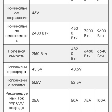
Номинальн
ое
48V
напряжение
Номинальн
480
ая
7200
9600
2400 Втч
0
вместимост
Втч
Втч
Втч
ь
432
Полезная
6480
8640
2160 Втч
0
емкость
Втч
Втч
Втч
Напряжени
45.5V
43.5V
е разряда
Напряжени
51.5V
52.5V
е заряда
Рекомендуе
мый ток
25A
50A
75A
100A
заряда/
разряда