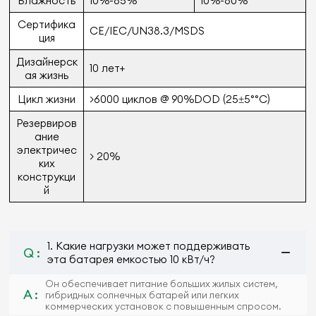
Влажность
10%-85%
10%-80%
Сертифика
CE/IEC/UN38.3/MSDS
ция
Дизайнерск
10 лет+
ая жизнь
Цикл жизни
>6000 циклов @ 90%DOD (25±5°°C)
Резервиров
ание
электричес
> 20%
ких
конструкци
й
1. Какие нагрузки может поддерживать
Q :
эта батарея емкостью 10 кВт/ч?
Он обеспечивает питание больших жилых систем,
A :
гибридных солнечных батарей или легких
коммерческих установок с повышенным спросом.