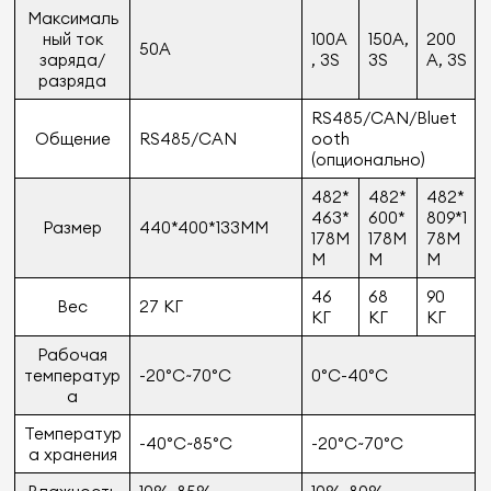
Максималь
ный ток
100A
150A,
200
50A
заряда/
, 3S
3S
A, 3S
разряда
RS485/CAN/Bluet
Общение
RS485/CAN
ooth
(опционально)
482*
482*
482*
463*
600*
809*1
Размер
440*400*133MM
178M
178M
78M
M
M
M
46
68
90
Вес
27 КГ
КГ
КГ
КГ
Рабочая
температур
-20°C~70°C
0°C-40°C
а
Температур
-40°C~85°C
-20°C~70°C
а хранения