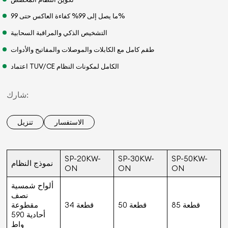
ما يصل إلى 99% كفاءة العاكس حتى 99%
التشخيص الذكي والمراقبة السحابية
طقم كامل مع الكابلات والموصلات والمفاتيح والأدوات
اعتماد TUV/CE الكامل لمكونات النظام
شارك:
الاستفسار
تنزيل
SP-20KW-
SP-30KW-
SP-50KW-
نموذج النظام
ON
ON
ON
ألواح شمسية
نصف
85 قطعة
50 قطعة
34 قطعة
مقطوعة
أحادية 590
واط