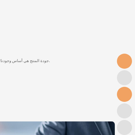
جودة المنتج هي أساس وجودنا؛ والخدمة الفائقة هي شريان الحياة لأعمالنا.