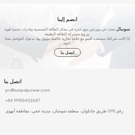
انضم إلينا
سونبال
تبحث عن موزعين ذوي خبرة في مجال الطاقة الشمسية وقدرات خدمية قوية
ورؤية مشتركة للطاقة النظيفة.
إذا كانت شركتك مستعدة للنمو مع علامة تجارية عالمية موثوق بها، ندعوك للتواصل معنا
اليوم.
اتصل بنا
اتصل بنا
pv@sunpalpower.com
+86 19955432687
رقم 398 طريق جانكوان، منطقة شوشان، مدينة خفي، مقاطعة آنهوي