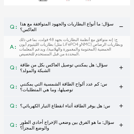
سؤال: ما أنواع البطاريات والجهود المتوافقة مع هذا
Q :
العاكس؟
ج: إنه متوافق مع أنظمة البطاريات بجهد 48 فولت، بما في ذلك
بطاريات الليثيوم أيون (مثل LiFePO4 وNMC) وبطاريات الرصاص
A :
الحمضية (المختومة والمغمورة والهلامية)، ويدعم المعلمات
المحددة من قبل المستخدم للتخصيص.
سؤال: هل يمكنني توصيل العاكس بكل من طاقة
Q :
الشبكة والمولد؟
س: كم عدد ألواح الطاقة الشمسية التي يمكنني
Q :
توصيلها، وما هي المتطلبات؟
Q :
س: هل يوفر الطاقة أثناء انقطاع التيار الكهربائي؟
سؤال: ما هو الفرق بين وضعي الإخراج أحادي الطور
Q :
والوضع المجزأ؟