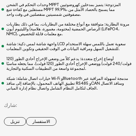
وحدات التحكم في الشحن MPPT المزدوجة: يتميز بمدخلين كهروضوئيين
مستقلين مع كفاءة تتبع MPPT 99.9%، مما يسمح بالحصاد الأمثل من
مصفوفتين شمسيتين منفصلتين في وقت واحد.
مرونة البطارية: متوافقة مع أنواع مختلفة من البطاريات، بما في ذلك بطاريات
الرصاص الحمضية (مختومة، مغمورة، هلامية) والليثيوم أيون (LiFePO4،
NMC)، مع معلمات قابلة للتخصيص.
واجهة شاشة لمس ذكية: شاشة LCD سعوية تعمل باللمس سهلة الاستخدام
للتشغيل السهل ومراقبة البيانات في الوقت الحقيقي وتكوين المعلمات.
أوضاع إخراج متعددة: يدعم كلاً من وضعي الإخراج أحادي الطور (120
فولت/240 فولت) ووضعي الإخراج أحادي الطور (120 فولت)، مما يجعله مناسبًا
لمجموعة واسعة من التطبيقات السكنية والتجارية.
خيارات اتصال شاملة: شبكة Wi-Fi وBluetooth مدمجة لسهولة المراقبة عبر
تطبيق الهاتف المحمول، بالإضافة إلى منافذ RS485 وCAN ومنافذ الاتصال
الجاف لتكامل النظام الشامل واتصال نظام إدارة المباني.
شارك:
الاستفسار
تنزيل