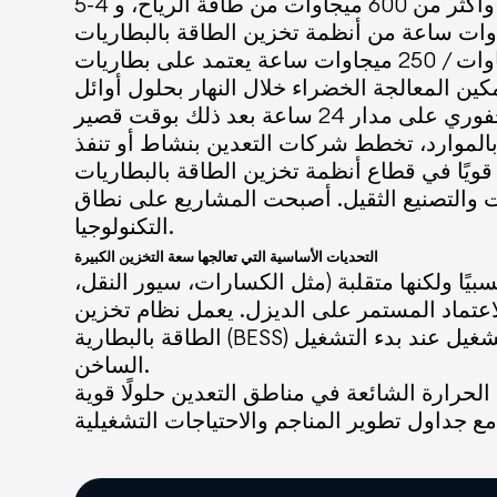
يقف كمثال رائد. يجمع هذا المشروع بين 1.2 جيجاوات من الطاقة الشمسية، وأكثر من 600 ميجاوات من طاقة الرياح، و 4-5
 من أنظمة تخزين الطاقة بالبطاريات (BESS) لإنشاء شبكة طاقة متجددة عالية الجهد معزولة بالكامل مخصصة لتشغيل تعدين ومعالجة
خام الحديد. تشمل المراحل المبكرة تركيب نظام بقوة 50 ميجاوات / 250 ميجاوات ساعة يعتمد على بطاريات BYD LFP في محطة نورث ستار
ع إلى تمكين المعالجة الخضراء خلال النهار بحلول أوائل
ة بالموارد، تخطط شركات التعدين بنشاط أو تنفذ
ة تخزين الطاقة بالبطاريات (BESS) التجاري والصناعي (C&I)،
بحت المشاريع على نطاق GWh أكثر شيوعًا مع انخفاض التكاليف وزيادة نضج
التكنولوجيا.
التحديات الأساسية التي تعالجها سعة التخزين الكبيرة
يًا ولكنها متقلبة (مثل الكسارات، سيور النقل،
لاعتماد المستمر على الديزل. يعمل نظام تخزين
الطاقة بالبطارية (BESS) المصمم بشكل صحيح كمثبت للنظام - يوفر تحويل الطاقة، وتنظيم التردد، ودعم الجهد، والقدرة على التشغيل عند بدء التشغيل
الساخن.
الحرارة الشائعة في مناطق التعدين حلولًا قوية