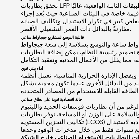
تحقق بطاريات LFP عادةً ما بين 6,000 و10,000+ دورة عند عمق تفريغ يبلغ 80% مع انخفاض طفيف في السعة. وفي التطبيقات الثابتة الواقعية، غالبًا
ا أو أكثر. ويُعد هذا العمر الطويل ذا قيمة خاصة في البيئات الصناعية حيث يُعد إجراء
نخفاض كبير في تكرار الاستبدال وتكاليف الصيانة
مقارنةً بالبدائل ذات العمر التشغيلي الأقصر.
قابلية التوسع لمشاريع جيجاواط ساعي
جاواط ساعة والتوسع بسلاسة إلى سعة جيجاواط
تصميم رئيسية للنظام. يمكن إضافة البطاريات
أداء بيئي قوي
الحرارية المناسبة، تعمل أنظمة LFP بشكل موثوق عبر نطاقات
ديد من البدائل الأخرى عندما تكون محمية بشكل
حالة اقتصادية قوية على نطاق صناعي
بطاريات فوسفات الحديد والليثيوم (LFP) تتمتع بكثافة طاقة أقل قليلاً مقارنة ببطاريات أكسيد النيكل والمنجنيز والكوبالت (NMC)، إلا
لى الوزن أو المساحة. توفر بطاريات LFP واحدة من أقل
تكاليف التخزين المستوية (LCOS) للاستخدامات طويلة الأمد وعالية الإنتاجية. مع استمرار انخفاض أسعار البطاريات، تصبح الجدوى الاقتصادية لاستبدال
يات البطاريات للاستخدام الصناعي خارج الشبكة