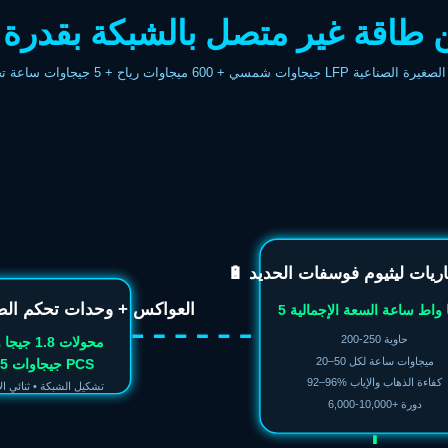
 غير متصل بالشبكة بقدرة 5 جيجاوات ساعة
 رياح + 5 جيجاوات ساعة تخزين LFP للشبكات الصغيرة الصناعية
طاريات ليثيوم فوسفات الحديد
⚡ العواكس + وحدات تحكم ال
ا واط ساعة السعة الإجمالية
200-250 حاوية
محولات 1.8 جيجا واط
20–50 ميجاوات ساعة لكل
1.5 جيجاوات PCS
92–96% كفاءة الذهاب والإياب
تشكيل الشبكة • ثنائي الا
6,000-10,000+ دورة