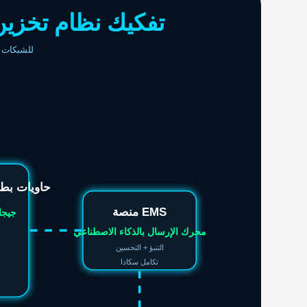
تفكيك نظام تخزين طاقة
1.2 جيجاوات شمسي + 600 ميجاوات
🔋 حاويات ب
منصة EMS
5 جيج
محرك الإرسال بالذكاء الاصطناعي
التنبؤ + التحسين
تكامل سكادا