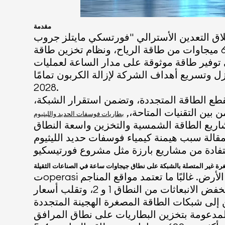
مقدمة
عدين الأسترالي "فورتسكي مايتلز جروب" (Fortescue Metals Group) يسرّع ما يسميه أكبر نظام خارج الشبكة في العالم للصناعات الثقيلة.
يشمل المشروع في منطقة بيبلارا بغرب أستراليا 1.2 جيجاوات من الطاقة الشمسية، وأكثر من 600 ميجاوات من طاقة الرياح، ونظام تخزين طاقة
خزين إلى توفير طاقة موثوقة على مدار الساعة لعمليات
لة الكربون تمامًا (Real Zero)، ومن المتوقع أن يبدأ التشغيل الكامل بحلول عام
2028.
تقطع الطاقة المتجددة، وتضمن استقرار الشبكة،
 بين التقنيات المتاحة،,
ياء فوسفات حديد الليثيوم (LiFePO4) على عمليات النشر ذات المقياس جيجاوات/ساعة، ومزاياها لتحول الطاقة
ة غير المتصلة بالشبكة على نطاق جيجاوات ساعة في الصناعات الثقيلة
تoperasi الصناعات الثقيلة، وخاصة التعدين، في بعض البيئات الأكثر استهلاكًا للطاقة وتحديًا لوجستيًا على وجه الأرض. غالبًا ما تعتمد مواقع المناجم
النائية على مولدات الديزل التي تتسم بارتفاع تكاليف الوقود والصيانة والإمداد. مع الضغط العالمي لخفض الانبعاثات من النطاق 1 و 2، وتقلب أسعار
 إلى شبكات الطاقة المصغرة الهجينة المتجددة