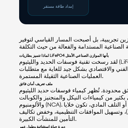
إمداد طاقة مستقر
زين تجريبية، بل أصبحت المسار القياسي لتوفير
لماذا تتميز بطاريات LiFePO4 بأنها الموازن الصناعي الأمثل
لقد رسخت تقنية فوسفات الحديد والليثيوم (LiFePO4) نفسها كألصناعة الكيميائية المهيمنة لتخزين الطاقة الثابت الصناعي، لا سيما في التطبيقات
لفني والاقتصادي بشكل جيد للغاية مع متطلبات
العمليات الصناعية الثقيلة المستمرة.
ملف تعريف أمان فائق
محدودة. تُظهر كيمياء فوسفات حديد الليثيوم (LFP)
ياءات النيكل والمنجنيز والكوبالت (NMC) أو النيكل والكوبالت
والألومنيوم (NCA). حتى في ظل ظروف إساءة الاستخدام مثل الشحن الزائد، أو قصر الدائرة، أو التلف المادي، تكون خلايا LFP أقل عرضة للحريق أو
ق)، وتسهيل الموافقات التنظيمية، وخفض تكاليف
التأمين للمنشآت الكبيرة.
دورة حياة استثنائية وطول عمر