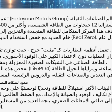
عملاق الت
جيجاوات ساعة. يهدف هذا المركز المتكامل للطاقة المتجددة والت
خام الحديد مع خفض استخدام الديزل وتسريع أهداف الشركة لإزا
لب، تعمل أنظمة البطاريات كـ “مثبت” حرج - حيث توازن 
العمليات دون الاعتماد الكبير على الوقود الأحفوري. من
الطاقة الصناعي في الشبكات الصغيرة المعزولة ومشاريع الطاقة الشمسية والتخزين واسعة النطاق.
تفحص هذه المقالة سبب هيمنة كيم
صعود الشبكات المصغر
لى صافي الانبعاثات الصفري، يتجه العديد من المشغلين
المدعومة بتخزين البطاريات على نطاق المرافق.