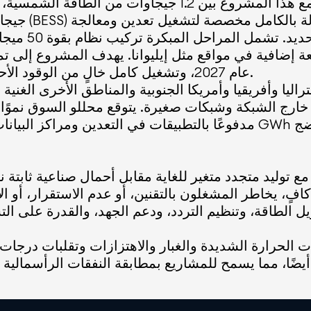
جيجاوات ساعة
م 2025، مع تخطيط سعة إضافية في مواقع مثل إيليوانا. يهدف المشرو
عام 2027، وتشغيل كامل خالٍ من الوقود الأحفوري على مدار 24 ساعة بعد ذلك بوقت قصير.
ليا وأفريقيا وأمريكا الجنوبية والمناطق الأخرى الغني
ارج الشبكة وشبكات صغيرة. يتوقع محللو السوق نموًا قويًا في قطاع أنظم
مدفوعًا بالتطبيقات في التعدين ومراكز البيانات والتصنيع الثقيل. أص
وليد متجدد متغير للغاية مقابل أحمال صناعية ثابتة نسب
فٍ، يخاطر المشغلون بالتقنين، أو عدم الاستقرار، أو ا
ات الحرارة الشديدة والغبار والاهتزازات وتقلبات درجات 