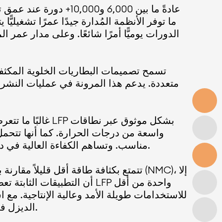
الدورات يوميًّا أمرًا شائعًا. وعلى مدار عمر
تسمح تصميمات البطاريات الخلوية المكثف
متعددة. يدعم هذا المرونة في عمليات النشر
غالبًا ما تتعرض
واسعة من درجات الحرارة. كما أنها تتحمل
مناسب. وتساهم الكفاءة العالية في دورة الطاقة (التي تتراوح عادةً بين 92 و96%) في تعظيم الطاقة القابلة للاستخدام من المصادر المتجددة.
أن التطبيقات الثابتة تعطي
الديزل في التعدين جذابة للغاية - غالبًا مع فترات استرداد تبلغ بضع سنوات فقط من خلال مدخرات الوقود وحدها.