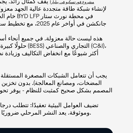
مشروع فورتسكيو في بيلبارا
جانكشن في أواخر عا
هذه ليست حالة معزولة. في جميع أنحاء أسترا
حلولًا كبيرة خ
يجب أن تتعامل الشبكات المصغرة المستقلة مع ت
المضخات، ومصانع المعالجة). بدون تخزين كا
تضيف العوامل البيئية تعقيدًا: تتطلب درج
وموثوقة. يعد النشر المرحلي ضروريًا أيضًا، مما يسمح للمشاريع بمطابقة النفقات الرأسمالية مع جداول تطوير المناجم والاحتياجات التشغيلية.