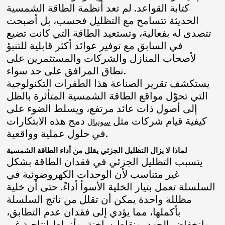
كتابة القواعد. لم تعد أنظمة الطاقة الشمسية
الحديثة تتسامح مع التظليل فحسب، بل أصبحت
تتصدى له بفعالية، وتستعيد الطاقة التي كانت تضيع
في السابق مع توفير عوائد أكثر قابلية للتنبؤ
لأصحاب المنازل والشركات والمستثمرين على
نطاق المرافق على حد سواء.
يستكشف تقرير الصناعة هذا الطفرات التكنولوجية
التي تحوّل مواقع الطاقة الشمسية المتأثرة بالظل
إلى أصول ذات عائد مرتفع، ويسلط الضوء على
كيفية قيام شركات مثل
دمج هذه الابتكارات
سونبال
في حلول عملية وواقعية.
لماذا لا يزال التظليل الجزئي يقلل من أداء الطاقة الشمسية
يتسبب التظليل الجزئي في فقدان الطاقة بشكل
غير متناسب لأن الوحدات الكهروضوئية في
السلسلة تعمل بتيار الخلية الأسوأ أداءً. حتى أن خلية
مظللة واحدة يمكن أن تقلل من ناتج السلسلة
بأكملها، مما يؤدي إلى فقدان عدم التطابق،
وانخفاض الجهد، ونقاط ساخنة، وأنماط إنتاجية غير