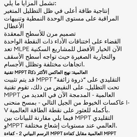
تشمل المزايا ما يلي:
إنتاجية طاقة أعلى في ظل التظليل المتغير
المراقبة على مستوى الوحدة النمطية وتنبيهات
الأعطال
تصميم مرن للأسطح المعقدة
القضاء على اختناقات الأداء ذات النقطة الواحدة
تعد MLPE الآن الخيار الأفضل للمشاريع السكنية
والتجارية الصغيرة حيث تواجه أسطح الأسقف
اتجاهات مختلفة وتظلل الأجسام.
تقنية MPPT العالمية: نهج العاكس الأكثر ذكاءً
قد يتم تثبيت MPPT التقليدي على “ذروة زائفة”
تحت التظليل. على النقيض من ذلك، تقوم تقنية
MPPT العالمية - المدمجة الآن في العديد من
عاكسات الخيوط من الجيل التالي - بمسح منحنى I-
V بأكمله للعثور على نقطة الطاقة العالمية.
فيما يلي مقارنة للبيانات بين MPPT التقليدي
وMPPT العالمي عند مستويات إشعاع مختلفة.
الرسم البياني 2 - كفاءة MPPT العالمية مقابل كفاءة MPPT