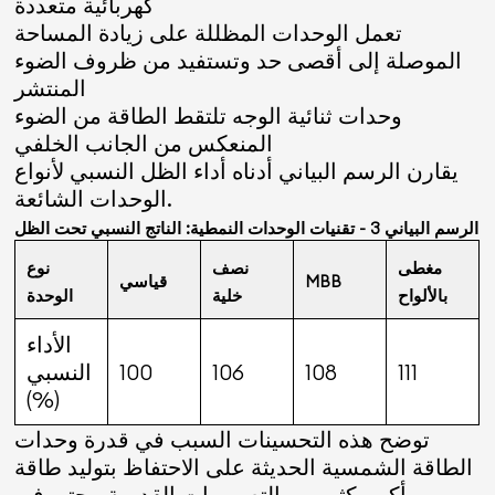
كهربائية متعددة
تعمل الوحدات المظللة على زيادة المساحة
الموصلة إلى أقصى حد وتستفيد من ظروف الضوء
المنتشر
وحدات ثنائية الوجه تلتقط الطاقة من الضوء
المنعكس من الجانب الخلفي
يقارن الرسم البياني أدناه أداء الظل النسبي لأنواع
الوحدات الشائعة.
الرسم البياني 3 - تقنيات الوحدات النمطية: الناتج النسبي تحت الظل
مغطى
نصف
نوع
MBB
قياسي
بالألواح
خلية
الوحدة
الأداء
111
108
106
100
النسبي
(%)
توضح هذه التحسينات السبب في قدرة وحدات
الطاقة الشمسية الحديثة على الاحتفاظ بتوليد طاقة
أكبر بكثير من التصميمات القديمة - حتى في