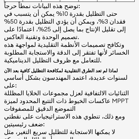
توضح هذه البيانات نمطاً حرجاً:
حتى التظليل بقدرة 10% يمكن أن يتسبب في
فقدان 3%، ويمكن أن يؤدي التظليل بقدرة 50%
إلى تقليل الإنتاج بما يصل إلى 25%، اعتمادًا على
تصميم الوحدة وتقنية العاكس.
وتكافح تصميمات الأنظمة التقليدية لمواجهة هذه
الخسائر لأنها تفتقر إلى الدقة والاستجابة المطلوبة
للتعامل مع ظروف التظليل الديناميكية.
لماذا لم تعد الطرق التقليدية لمكافحة التظليل كافية بعد الآن
لسنوات عديدة، اعتمد المهندسون بشكل أساسي
على:
الثنائيات الالتفافية لعزل مجموعات الخلايا المظللة
عاكسات الخيوط ذات التتبع المحدود لميزة MPPT
التموضع الدقيق للمصفوفات
ومع ذلك، تنطوي هذه الاستراتيجيات على نقطتي
ضعف رئيسيتين:
لا يمكنها الاستجابة للتظليل سريع التغير، مثل