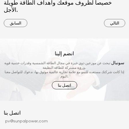
خصيصاً لظروف موقعك وأهداف الطاقة طويلة
الأجل.
التالي
السابق
انضم إلينا
سونبال
تبحث عن موزعين ذوي خبرة في مجال الطاقة الشمسية وقدرات خدمية قوية
ورؤية مشتركة للطاقة النظيفة.
إذا كانت شركتك مستعدة للنمو مع علامة تجارية عالمية موثوق بها، ندعوك للتواصل معنا
اليوم.
اتصل بنا
اتصل بنا
pv@sunpalpower.com