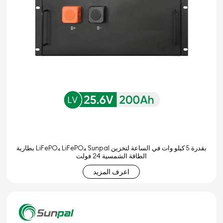
بطارية LiFePO₄ LiFePO₄ Sunpal بقدرة 5 كيلو وات في الساعة لتخزين
الطاقة الشمسية 24 فولت
اعرف المزيد