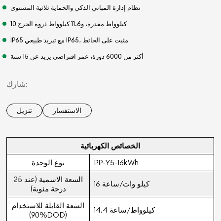
نظام إدارة المباني الذكي والحماية ثلاثية المستوى
10 كيلوواط مقدرة، و11.6 كيلوواط ذروة الخرج
IP65 مع تبريد طبيعي IP65، مثبت على الحائط
أكثر من 6000 دورة، عمر افتراضي يزيد عن 15 سنة
شارك:
الاستفسار
تنزيل
الخصائص الكهربائية
PP-Y5-16kWh
نوع الوحدة
السعة الاسمية (عند 25
16 كيلو وات/ساعة
درجة مئوية)
السعة القابلة للاستخدام
14.4 كيلوواط/ساعة
(90%DOD)