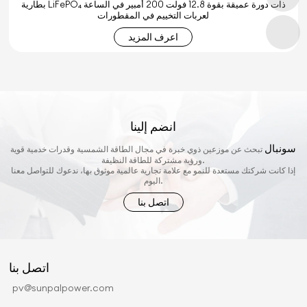
بطارية LiFePO₄ ذات دورة عميقة بقوة 12.8 فولت 200 أمبير في الساعة
لعربات التخييم في المقطورات
اعرف المزيد
انضم إلينا
سونبال
تبحث عن موزعين ذوي خبرة في مجال الطاقة الشمسية وقدرات خدمية قوية
ورؤية مشتركة للطاقة النظيفة.
إذا كانت شركتك مستعدة للنمو مع علامة تجارية عالمية موثوق بها، ندعوك للتواصل معنا
اليوم.
اتصل بنا
اتصل بنا
pv@sunpalpower.com