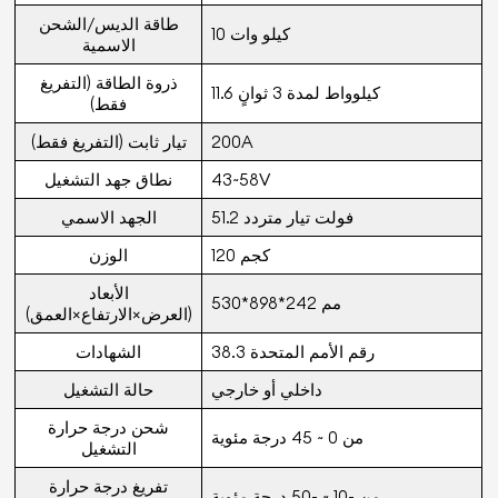
طاقة الديس/الشحن
10 كيلو وات
الاسمية
ذروة الطاقة (التفريغ
11.6 كيلوواط لمدة 3 ثوانٍ
فقط)
200A
تيار ثابت (التفريغ فقط)
43~58V
نطاق جهد التشغيل
51.2 فولت تيار متردد
الجهد الاسمي
120 كجم
الوزن
الأبعاد
530*898*242 مم
(العرض×الارتفاع×العمق)
رقم الأمم المتحدة 38.3
الشهادات
داخلي أو خارجي
حالة التشغيل
شحن درجة حرارة
من 0 ~ 45 درجة مئوية
التشغيل
تفريغ درجة حرارة
من -10 ~ -50 درجة مئوية