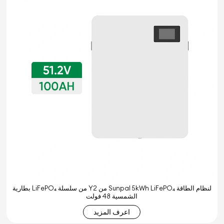
بطارية LiFePO₄ من سلسلة Y2 من Sunpal 5kWh LiFePO₄ لنظام الطاقة
الشمسية 48 فولت
اعرف المزيد