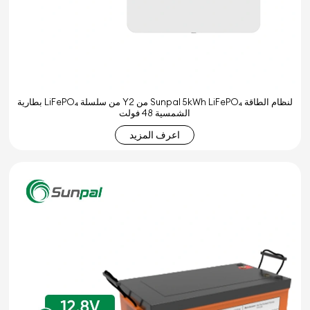
بطارية LiFePO₄ من سلسلة Y2 من Sunpal 5kWh LiFePO₄ لنظام الطاقة
الشمسية 48 فولت
اعرف المزيد