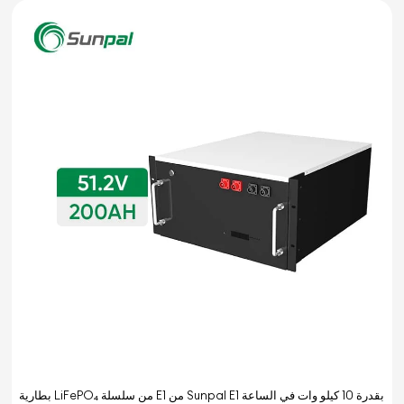
بطارية LiFePO₄ من سلسلة E1 من Sunpal E1 بقدرة 10 كيلو وات في الساعة