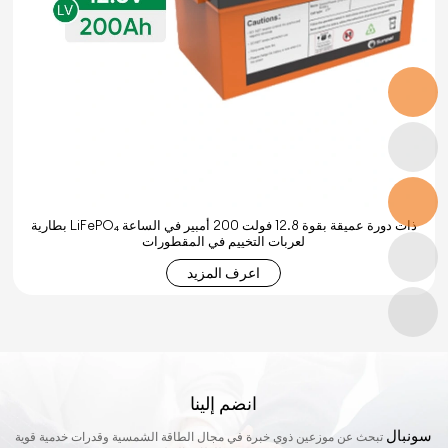
بطارية LiFePO₄ ذات دورة عميقة بقوة 12.8 فولت 200 أمبير في الساعة
لعربات التخييم في المقطورات
اعرف المزيد
انضم إلينا
سونبال
تبحث عن موزعين ذوي خبرة في مجال الطاقة الشمسية وقدرات خدمية قوية