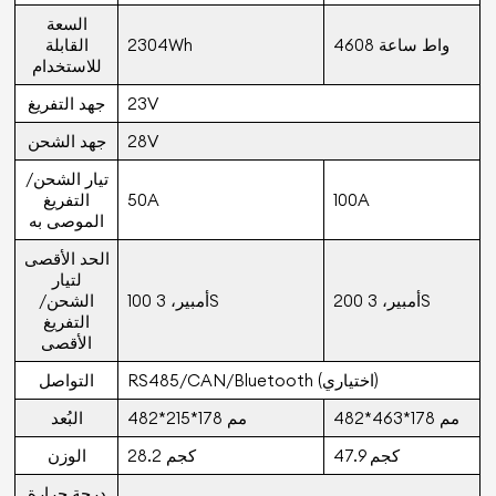
السعة
4608 واط ساعة
2304Wh
القابلة
للاستخدام
23V
جهد التفريغ
28V
جهد الشحن
تيار الشحن/
100A
50A
التفريغ
الموصى به
الحد الأقصى
لتيار
200 أمبير، 3S
100 أمبير، 3S
الشحن/
التفريغ
الأقصى
RS485/CAN/Bluetooth (اختياري)
التواصل
482*463*178 مم
482*215*178 مم
البُعد
47.9 كجم
28.2 كجم
الوزن
درجة حرارة