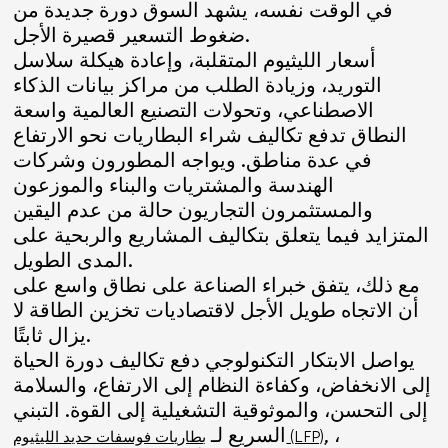
في الوقت نفسه، يشهد السوق دورة جديدة من
ضغوط التسعير قصيرة الأجل.
أسعار الليثيوم المتقلبة، وإعادة هيكلة سلاسل
التوريد، وزيادة الطلب من مراكز بيانات الذكاء
الاصطناعي، وتحولات التصنيع العالمية واسعة
النطاق تدفع تكاليف شراء البطاريات نحو الارتفاع
في عدة مناطق. ويواجه المطورون وشركات
الهندسة والمشتريات والبناء والموزعون
والمستثمرون التجاريون حالة من عدم اليقين
المتزايد فيما يتعلق بتكاليف المشاريع والربحية على
المدى الطويل.
مع ذلك، يتفق خبراء الصناعة على نطاق واسع على
أن الاتجاه طويل الأجل لاقتصاديات تخزين الطاقة لا
يزال ثابتًا.
يواصل الابتكار التكنولوجي دفع تكاليف دورة الحياة
إلى الانخفاض، وكفاءة النظام إلى الارتفاع، والسلامة
إلى التحسن، والموثوقية التشغيلية إلى القوة. التبني
, ،
السريع لـ
بطاريات فوسفات حديد الليثيوم (LFP)