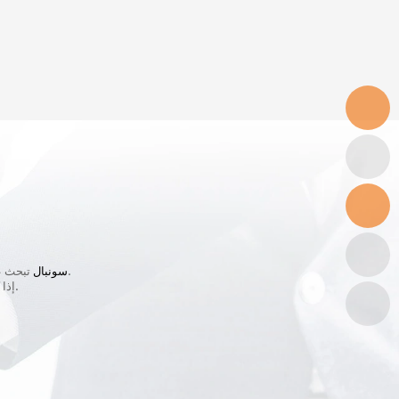
تبحث عن موزعين ذوي خبرة في مجال الطاقة الشمسية وقدرات خدمية قوية ورؤية مشتركة للطاقة النظيفة.
سونبال
إذا كانت شركتك مستعدة للنمو مع علامة تجارية عالمية موثوق بها، ندعوك للتواصل معنا اليوم.