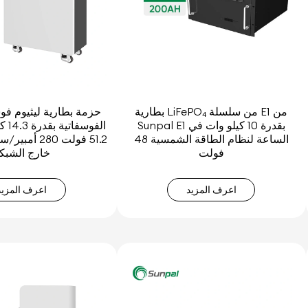
بطارية LiFePO₄ من سلسلة E1 من
حزمة بطارية ليثيوم فو
Sunpal E1 بقدرة 10 كيلو وات في
الفو
الساعة لنظام الطاقة الشمسية 48
51.2 فولت 280 
فولت
خارج الشبك
اعرف المزيد
اعرف المزيد