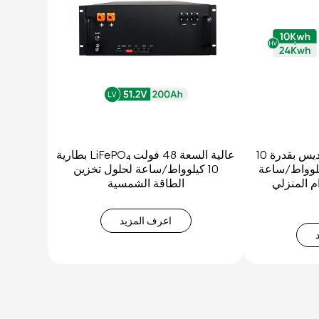
بطارية ليثيوم قابلة للتكديس بقدرة 10
بطارية LiFePO₄ عالية السعة 48 فولت
اط/ساعة - 24 كيلوواط/ساعة
10 كيلوواط/ساعة لحلول تخزين
م المنزلي
الطاقة الشمسية
اعرف المزيد