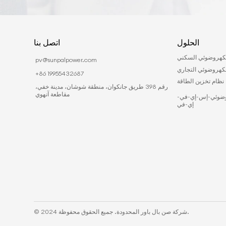
الحلول
اتصل بنا
لكهروضوئي السكني
pv@sunpalpower.com
لكهروضوئي التجاري
+86 19955432687
نظام تخزين الطاقة
رقم 398 طريق جانكوان، منطقة شوشان، مدينة خفي،
مقاطعة آنهوي
وضوئي-إس-إي-في-
إي-في
© 2024 شركة صن بال باور المحدودة. جميع الحقوق محفوظة.