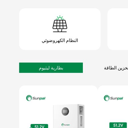
النظام الكهروضوئي
خزين الطاقة
بطارية ليثيوم