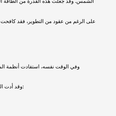
الشمس. وقد جعلت هذه القدرة من الطاقة الشم
على الرغم من عقود من التطوير، فقد كافحت 
وفي الوقت نفسه، استفادت أنظمة المول
وقد أدت التطورات التكنولوجية والسوقية الأخيرة إلى تجدد الاهتمام بالطاقة الشمسية المركزة على نطاقات أصغر: