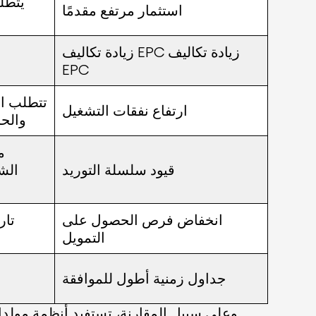
يتطل
استثمار مرتفع مقدمًا
زيادة تكاليف EPC زيادة تكاليف
EPC
تتطلب ال
ارتفاع نفقات التشغيل
والحر
م
قيود سلسلة التوريد
الش
انخفاض فرص الحصول على
تار
التمويل
جداول زمنية أطول للموافقة
وعلى سبيل المقارنة، تستفيد أنظمة مولدات الطاقة الشمسية الكهروضوئية من نطاق التصنيع العالمي والتسعير المتوقع ونماذج التمويل الراسخة.