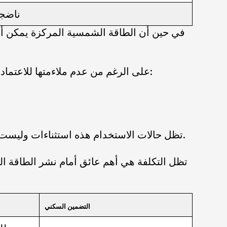
ناضج
في حين أن الطاقة الشمسية المركزة يمكن أن 
على الرغم من عدم ملاءمتها للاعتماد السائد، قد تعمل الطاقة الشمسية المركزة في سيناريوهات سكنية أو شبه سكنية محدودة، بما في ذلك:
تظل حالات الاستخدام هذه استثناءات وليست حلولاً قابلة للتطوير. حتى في الظروف المثالية، غالباً ما يؤدي تعقيد النظام إلى تعويض الفوائد المحتملة.
تظل التكلفة هي أهم عائق أمام نشر الطاقة ا
التضمين السكني