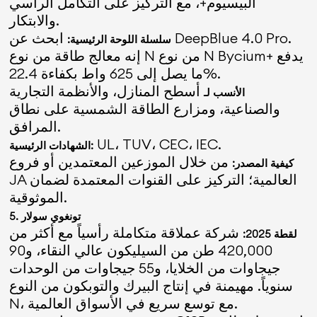
البيسيوم+، مع التركيز على التكامل الرأسي
والابتكار.
ابحث عن DeepBlue 4.0 Pro.
سلسلة اللوحة الرئيسية:
إنه معالج طاقة من نوع N من نوع N Bycium+ يدفع
ما يصل إلى 625 واط بكفاءة 22.4%.
أسطح المنازل، والأنظمة التجارية
الأنسب لـ
والصناعية، ومزارع الطاقة الشمسية على نطاق
المرافق.
UL، TUV، CEC، IEC.
الشهادات الرئيسية:
من خلال الموزعين المعتمدين أو فروع
كيفية المصدر:
JA العالمية؛ التركيز على القنوات المعتمدة لضمان
الموثوقية.
5. تونغوي سولار
شركة عملاقة متكاملة رأسياً مع أكثر من
لقطة 2025:
420,000 طن من السيليكون عالي النقاء، و90
جيجاوات من الخلايا، و55 جيجاوات من الوحدات
سنوياً. مهيمنة في إنتاج البيرك والتوبكون من النوع
N، مع توسع سريع في الأسواق العالمية.