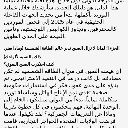
من الدرجة الأولى دون خداع. هذه لعبة مختلفة تماماً.
هذا الدليل هو دليلك الجديد. سأرشدك خلال عملية
التوريد بأكملها، بدءاً من تحديد الجهات الفاعلة
الحقيقية في عام 2025 إلى فحص الموردين
كالمحترفين، وتجاوز الكوابيس اللوجستية، وتأمين
القيمة على المدى الطويل.
الجزء 1: لماذا لا تزال الصين تدير عالم الطاقة الشمسية (وماذا يعني
ذلك بالنسبة لألواحك)
كيف احتكرت الصين السوق؟
إن هيمنة الصين في مجال الطاقة الشمسية لم تكن
مصادفة. بل كانت درساً في التنفيذ الاستراتيجي، تم
بناؤه على مدى عقود. فكر في استثمارات حكومية
ضخمة تغذي نمو الإنتاج الهائل وسلسلة توريد
متكاملة تماماً. بدءاً من البولي سيليكون الخام إلى
الوحدة النهائية، فهم يتحكمون في كل خطوة تقريباً.
وماذا عن التعريفات الجمركية؟ لقد تكيفوا. عندما
فرضت الولايات المتحدة الحواجز التجارية، قامت
الشركات الصينية العملاقة ببساطة بتوسيع الإنتاج