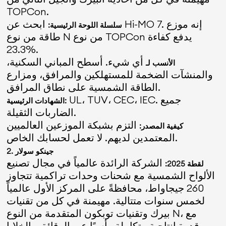
TOPCon.
ابحث عن Hi-MO 7. إنه موزع
سلسلة اللوحة الرئيسية:
طاقة من نوع N من نوع TOPCon يدفع كفاءة
23.3%.
أي شيء. أسطح المباني السكنية،
الأنسب لـ
والمنشآت الضخمة للمستهلكين والمرافق، ومزارع
الطاقة الشمسية على نطاق المرافق.
UL، TUV، CEC، IEC. جميع
الشهادات الرئيسية:
الضاربات الثقيلة.
التزم بشبكة الموزعين العالميين
كيفية المصدر:
المعتمدين لديهم. لا تعمل لحسابك الخاص.
2. جينكو سولار
الشركة الرائدة عالمياً في مجال تصنيع
لقطة 2025:
الألواح الشمسية مع شحنات وحدات تراكمية تتجاوز
260 جيجاواط، محافظةً على المركز الأول عالمياً
لخمس سنوات متتالية. مهيمنة في كل من تقنيات
بيرك وتقنيات توبكون المتقدمة من النوع N، مع
قدرة إنتاجية متكاملة رأسيًا عبر الرقائق والخلايا