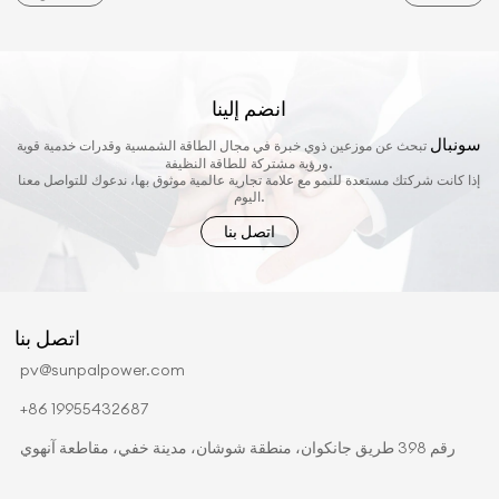
انضم إلينا
سونبال
تبحث عن موزعين ذوي خبرة في مجال الطاقة الشمسية وقدرات خدمية قوية
ورؤية مشتركة للطاقة النظيفة.
إذا كانت شركتك مستعدة للنمو مع علامة تجارية عالمية موثوق بها، ندعوك للتواصل معنا
اليوم.
اتصل بنا
اتصل بنا
pv@sunpalpower.com
+86 19955432687
رقم 398 طريق جانكوان، منطقة شوشان، مدينة خفي، مقاطعة آنهوي