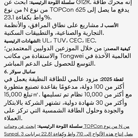
ابحث عن G12R. إنه محرك طاقة
سلسلة اللوحة الرئيسية:
من نوع N من نوع TOPCon يدفع ما يصل إلى 625
واط بكفاءة 23.1%.
مشاريع على نطاق المرافق، والأنظمة
الأنسب لـ
التجارية والصناعية، والتطبيقات السكنية.
UL، TUV، CEC، IEC.
الشهادات الرئيسية:
من خلال الموزعين الدوليين المعتمدين؛
كيفية المصدر:
والاستفادة من مكاتب Tongwei العالمية الآخذة في
التوسع للحصول على الدعم المباشر.
سانبال سولار
6.
مزود عالمي للطاقة النظيفة يعمل في
لقطة 2025:
أكثر من 100 دولة، مدعومًا بقاعدة تصنيع متطورة
تبلغ 15,000㎡. مع أكثر من 10,000 نظام تم تسليمها
وأكثر من 30 شهادة دولية، تشتهر الشركة بالابتكار
والجودة وحلول الطاقة الشمسية التي تركز على
العملاء.
سلسلة اللوحة الرئيسية:
ابحث عن وحدات TOPCon من نوع N من
Sunpal. يصل إنتاج هذه الألواح إلى 710 واط وكفاءة 22.81 تيرابايت 3