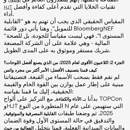
تقنيات الخلايا التي تقدم أعلى كفاءة وأفضل
HJT
أداء.
المقياس الحقيقي الذي يجب أن تهتم به هو "القابلية
للتمويل". وهنا يأتي دور قائمة BloombergNEF
"المستوى 1". فهي ليست مقياساً للجودة، بل للصحة
المالية - وهي علامة على أن الشركة المصنعة
شريك مستقر وموثوق به على المدى الطويل.
الجزء 2: اللاعبون الأقوى لعام 2025: من الذي يصنع أفضل اللوحات؟
كيف قمنا بتصنيف الأفضل: الأمر أكثر من مجرد واتس
لم نقم فقط بسحب الأسماء من القبعة. فتصنيفاتنا
مبنية على إطار عمل يوازن بين القوة الخام والقيمة
الحقيقية. إليك ما قمنا بقياسه:
بدأنا بـ
, مع التركيز على ألواح TOPCon
الأداء والكفاءة
وHJT المتطورة من النوع N التي ستهيمن على عام
2025. ثم وضعنا طبقات
,
القابلية المصرفية والموثوقية
والتدقيق في حالة المستوى الأول وقوة الضمان
والبيانات الميدانية الفعلية. قمنا بتحليل
الفعالية من حيث