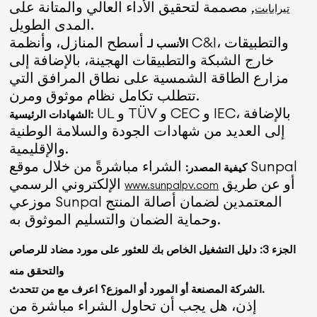
, مصممة لتحقيق الأداء العالي والمتانة على
تيرابايت
المدى الطويل.
أسطح المنازل، وأنظمة C&I، والتطبيقات
الأنسب لـ
خارج الشبكة والتطبيقات الهجينة، بالإضافة إلى
مزارع الطاقة الشمسية على نطاق المرافق التي
تتطلب تكامل نظام موثوق ومرن.
UL و TÜV و CEC و IEC، بالإضافة
الشهادات الرئيسية:
إلى العديد من شهادات الجودة والسلامة الوطنية
والإقليمية.
الشراء مباشرةً من خلال موقع Sunpal
كيفية المصدر:
أو عن طريق
الإلكتروني الرسمي
www.sunpalpv.com
موزعي Sunpal المعتمدين لضمان أصالة المنتج
وحماية الضمان والتسليم الموثوق به.
الجزء 3: دليل التشغيل الخاص بك للعثور على مورد مضاد للرصاص
والتحقق منه
الشركة المصنعة أو المورد أو الموزع؟ اعرف مع من تتحدث.
إذن، هل يجب أن تحاول الشراء مباشرة من