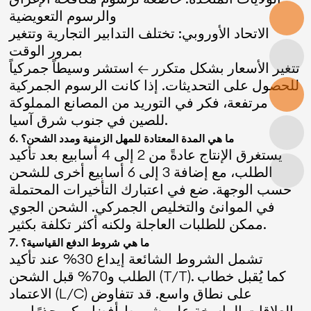
والرسوم التعويضية
الاتحاد الأوروبي: تختلف التدابير التجارية وتتغير
بمرور الوقت
تتغير الأسعار بشكل متكرر ← استشر وسيطاً جمركياً
للحصول على التحديثات. إذا كانت الرسوم الجمركية
مرتفعة، فكر في التوريد من المصانع المملوكة
للصين في جنوب شرق آسيا.
6. ما هي المدة المعتادة للمهل الزمنية ومدد الشحن؟
يستغرق الإنتاج عادةً من 2 إلى 4 أسابيع بعد تأكيد
الطلب، مع إضافة 3 إلى 6 أسابيع أخرى للشحن
حسب الوجهة. ضع في اعتبارك التأخيرات المحتملة
في الموانئ والتخليص الجمركي. الشحن الجوي
ممكن للطلبات العاجلة ولكنه أكثر تكلفة بكثير.
7. ما هي شروط الدفع القياسية؟
تشمل الشروط الشائعة إيداع 30% عند تأكيد
الطلب و70% قبل الشحن (T/T). كما يُقبل خطاب
الاعتماد (L/C) على نطاق واسع. قد تتفاوض
العلاقات الراسخة على شروط أفضل. كن حذرًا من