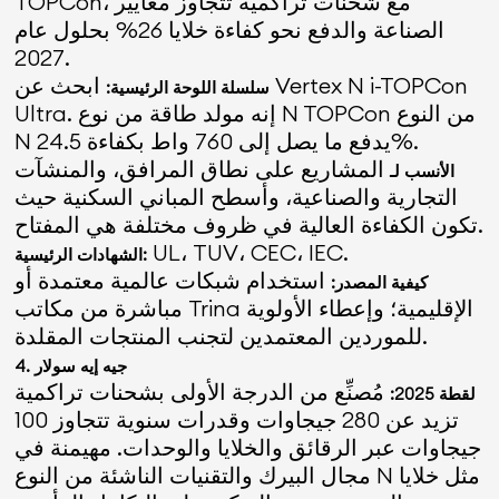
TOPCon، مع شحنات تراكمية تتجاوز معايير
الصناعة والدفع نحو كفاءة خلايا 26% بحلول عام
2027.
ابحث عن Vertex N i-TOPCon
سلسلة اللوحة الرئيسية:
Ultra. إنه مولد طاقة من نوع N TOPCon من النوع
N يدفع ما يصل إلى 760 واط بكفاءة 24.5%.
المشاريع على نطاق المرافق، والمنشآت
الأنسب لـ
التجارية والصناعية، وأسطح المباني السكنية حيث
تكون الكفاءة العالية في ظروف مختلفة هي المفتاح.
UL، TUV، CEC، IEC.
الشهادات الرئيسية:
استخدام شبكات عالمية معتمدة أو
كيفية المصدر:
مباشرة من مكاتب Trina الإقليمية؛ وإعطاء الأولوية
للموردين المعتمدين لتجنب المنتجات المقلدة.
4. جيه إيه سولار
مُصنِّع من الدرجة الأولى بشحنات تراكمية
لقطة 2025:
تزيد عن 280 جيجاوات وقدرات سنوية تتجاوز 100
جيجاوات عبر الرقائق والخلايا والوحدات. مهيمنة في
مجال البيرك والتقنيات الناشئة من النوع N مثل خلايا