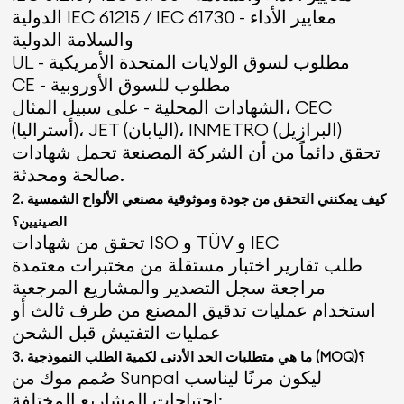
الدولية IEC 61215 / IEC 61730 - معايير الأداء
والسلامة الدولية
UL - مطلوب لسوق الولايات المتحدة الأمريكية
CE - مطلوب للسوق الأوروبية
الشهادات المحلية - على سبيل المثال، CEC
(أستراليا)، JET (اليابان)، INMETRO (البرازيل)
تحقق دائماً من أن الشركة المصنعة تحمل شهادات
صالحة ومحدثة.
2. كيف يمكنني التحقق من جودة وموثوقية مصنعي الألواح الشمسية
الصينيين؟
تحقق من شهادات ISO و TÜV و IEC
طلب تقارير اختبار مستقلة من مختبرات معتمدة
مراجعة سجل التصدير والمشاريع المرجعية
استخدام عمليات تدقيق المصنع من طرف ثالث أو
عمليات التفتيش قبل الشحن
3. ما هي متطلبات الحد الأدنى لكمية الطلب النموذجية (MOQ)؟
صُمم موك من Sunpal ليكون مرنًا ليناسب
احتياجات المشاريع المختلفة: