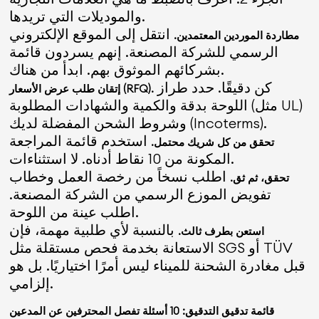
والموديلات التي تريدها.
انتقل إلى الموقع الإلكتروني
مطاردة الموردين المعتمدين.
الرسمي للشركة المصنعة. إنهم يسردون قائمة
بشركائهم الموثوق بهم. ابدأ من هناك.
كن دقيقًا. حدد طراز
إتقان طلب عرض الأسعار (RFQ).
اللوحة بدقة والكمية والشهادات المطلوبة (مثل UL)
وشروط الشحن المفضلة لديك (Incoterms).
استخدم قائمة المراجعة
تحقق من كل شريك محتمل.
المكونة من 10 نقاط أدناه. لا استثناءات.
اطلب نسخاً من رخصة العمل وخطاب
تحقق، ثم ثق.
تفويض الموزع الرسمي من الشركة المصنعة.
اطلب عينة من اللوحة.
بالنسبة لأي طلبية مهمة، فإن
استعن بطرف ثالث.
الاستعانة بخدمة فحص مستقلة مثل SGS أو TÜV
قبل مغادرة الشحنة للميناء ليس أمرًا اختياريًا. بل هو
إلزامي.
قائمة تدقيق التدقيق: 10 أسئلة تفصل المحترفين عن المدعين