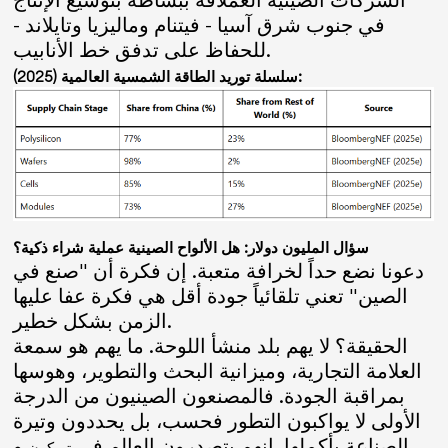
في جنوب شرق آسيا - فيتنام وماليزيا وتايلاند -
للحفاظ على تدفق خط الأنابيب.
سلسلة توريد الطاقة الشمسية العالمية (2025):
سؤال المليون دولار: هل الألواح الصينية عملية شراء ذكية؟
دعونا نضع حداً لخرافة متعبة. إن فكرة أن "صنع في
الصين" تعني تلقائياً جودة أقل هي فكرة عفا عليها
الزمن بشكل خطير.
الحقيقة؟ لا يهم بلد منشأ اللوحة. ما يهم هو سمعة
العلامة التجارية، وميزانية البحث والتطوير، وهوسها
بمراقبة الجودة. فالمصنعون الصينيون من الدرجة
الأولى لا يواكبون التطور فحسب، بل يحددون وتيرة
الصناعة بأكملها. إنهم يتصدرون العالم في
و
توبكون