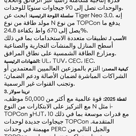
والوحدات تصل إلى 90 جيجاوات سنويًا للوحدات.
ابحث عن Tiger Neo 3.0. إنه
سلسلة اللوحة الرئيسية:
مولد طاقة من نوع N من نوع TOPCon يدفع ما
يصل إلى 670 واط بكفاءة 24.8%.
تطبيقات متعددة الاستخدامات بما في ذلك
الأنسب لـ
أسطح المنازل والمنشآت التجارية والصناعية
ومزارع الطاقة الشمسية على نطاق المرافق.
UL، TUV، CEC، IEC.
الشهادات الرئيسية:
التزم بالموزعين العالميين المعتمدين أو
كيفية المصدر:
الشراكات المباشرة لضمان الأصالة ودعم الضمان؛
وتجنب القنوات غير الرسمية.
3. ترينا سولار
قوة عالمية مع أكثر من 50,000 موظف،
لقطة 2025:
مع التركيز على الابتكارات من النوع N مثل i-
TOPCon وHJT، مع قدرات موسعة بما في ذلك 10
جيجاوات جديدة لوحدات TOPCon المتقدمة.
مهيمنة في وحدات PERC والجيل التالي من