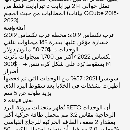
تمثل حوالي 1-21 تيرابايت 3 تيرابايت فقط من
المطالبات من حيث الحجم (بيانات GCube 2018-
2023).
أمثلة واقعية
غرب تكساس 2019: محطة غرب تكساس 2019:
خسارة مؤمّن عليها بقدرة 182 ميجاوات بثلثي
الوحدات → $70-80 مليون دولار
تكساس 2022 >أكثر من 1,700 ميجاوات تأثرت
بسقوط بَرَد على شكل كرة تنس → ~ $300 M
أضرار
سويسرا 2021: 57% من الوحدات التي تم فحصها
أظهرت تشققات في الخلايا بعد سقوط البرد الذي
يزيد طوله عن 5 سم
تحليل البيانات 2
تُظهر منحنيات مرونة البرد RETC أن الوحدات
الزجاجية مقاس 3.2 مم تتحمل طاقة حركية أكبر
بمقدار 2 ضعف الطاقة الحركية للزجاج القياسي
مقاس 2.0 مم قبل أن يتجاوز احتمال الكسر 50%.