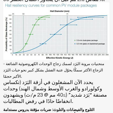
منحنيات مرونة البَرَد لسمك زجاج الوحدات الكهروضوئية الشائعة -
الزجاج الأكثر سمكًا يحوّل عتبة الفشل بشكل كبير نحو حبات البَرَد
الأكبر حجمًا.
يحدد الآن المشغلون في أزقة البَرَد (تكساس
وكولورادو والغرب الأوسط وشمال الهند) وحدات
مصنفة “بَرَد شديد” (≥40 مم @ 23 م/ث) ويشهدون
انخفاضًا حادًا في رفض المطالبات.
الثلوج والفيضانات والتلوث: ضربات مؤقتة بدروس مستدامة