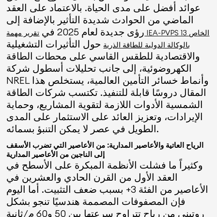
عوائد أفضل على مدى الحياة. بالاعتماد على العقد
الماضي من الحوادث شديدة التأثير بالإضافة إلى
رؤى جديدة لعام 2025 في
تقرير مهمة IEA-PVPS 13 الخاص
حول التأثيرات التشغيلية
بالوكالة الدولية للطاقة الذرية
والاقتصادية للطقس القاسي على محطات الطاقة
الكهروضوئية، إلى جانب تحليلات أسطول شركة
NREL وأنماط خسائر التأمين العالمية، يستخلص هذا
المقال دروسًا قابلة للتنفيذ. تكتسب شركات الطاقة
الشمسية الأدوات اللازمة لتقوية المشاريع، وحماية
الإيرادات، وتعزيز العائد على الاستثمار على المدى
الطويل في عصر لا يمكن التنبؤ بسمائه.
الرياح العاتية والأعاصير المدارية: من الأعاصير التي تضرب الأسقف
إلى الناجين من الأعاصير المدارية
وكثيراً ما فشلت الأنظمة المبكرة على الأسطح في
العقد الأول من القرن الحادي والعشرين في
الأعاصير من الفئة 3+ بسبب ضعف التثبيت. أما اليوم
فإن المصفوفات المصممة هندسيًا تنجو بشكل
روتيني من رياح تتراوح سرعتها بين 50 و60 م/ثانية