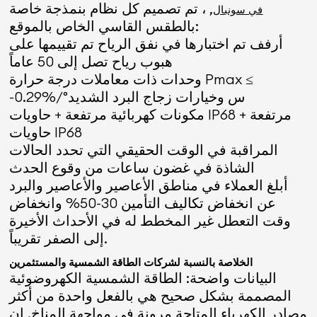
, ، تم تصميم كل نظام بنمذجة خاصة
في سونبال
بالطقس القاسي الخاص بالموقع:
أرفف تم اختبارها في نفق الرياح تم تقييمها على
هبوب رياح تصل إلى 50 عاماً
وحدات ذات معاملات درجة حرارة Pmax ≤
-0.29%/°س وخيارات زجاج البرد الشديد
مكونات كهربائية مرتفعة + حاويات IP68 مرتفعة +
حاويات IP68
المراقبة في الوقت الحقيقي التي تحدد الحالات
الشاذة في غضون ساعات من وقوع الحدث
أبلغ العملاء في مناطق الأعاصير والأعاصير والبرد
عن انخفاض تكاليف التأمين 30-50% وانخفاض
وقت التعطل غير المخطط له في الأحداث الأخيرة
إلى الصفر تقريباً.
الخلاصة بالنسبة لشركات الطاقة الشمسية والمستثمرين
البيانات واضحة: الطاقة الشمسية الكهروضوئية
المصممة بشكل صحيح هي بالفعل واحدة من أكثر
مصادر الكهرباء المتاحة مرونة في مواجهة المناخ. إن