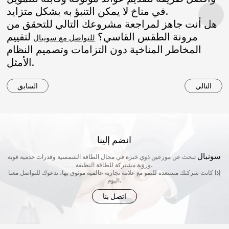
في مناخ لا يمكن التنبؤ به بشكل متزايد.
هل أنت جاهز لمراجعة مشروعك التالي للتحقق من
مرونة الطقس القاسي؟
لتقييم
للتواصل مع سونبال
المخاطر المناخية دون التزامات وتصميم النظام
الأمثل.
التالي
السابق
انضم إلينا
سونبال
تبحث عن موزعين ذوي خبرة في مجال الطاقة الشمسية وقدرات خدمية قوية
ورؤية مشتركة للطاقة النظيفة.
إذا كانت شركتك مستعدة للنمو مع علامة تجارية عالمية موثوق بها، ندعوك للتواصل معنا
اليوم.
اتصل بنا