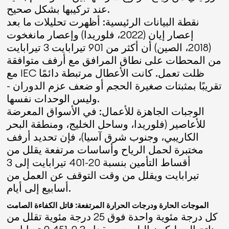
عند تركيبها بشكل صحيح.
نقطة البيانات الرئيسية: أظهرت تحليلات ما بعد
إعصار إيان (2022، فلوريدا) وإعصار مانغخوت
(2018، الصين) أن أكثر من 901 تيرابايت 3 تيرابايت
من المحطات على نطاق المرافق مع أرفف متوافقة
مع IEC ظلت تعمل. كانت الأعطال مرتبطة دائمًا
تقريبًا بمثبتات صغيرة الحجم أو ضعف عزم الدوران -
وليس الوحدات نفسها.
الوجبات الجاهزة للأعمال: في الأسواق المعرضة
للأعاصير (فلوريدا، وساحل الخليج، ومنطقة البحر
الكاريبي، وجنوب شرق آسيا)، فإن تحديد أرفف
مختبرة لحمل الرياح وأساسات مرتفعة يقلل من
أقساط التأمين بنسبة 20-401 تيرابايت إلى 3
تيرابايت ويقلل من وقت التوقف عن العمل من
أسابيع إلى أيام.
الموجات الحارة ودرجات الحرارة المرتفعة: قاتل الكفاءة الصامت
كل درجة مئوية واحدة فوق 25 درجة مئوية تقلل من