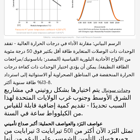
الرسم البياني: مقارنة الأداء في درجات الحرارة العالية - تفقد
الوحدات ذات الوصلات المتغايرة طاقة أقل بكثير فوق 50 درجة مئوية
من الألواح الأحادية البلورية القياسية (المصدر: باناسونيك/مراجعات
الطاقة النظيفة). يمكن أن يؤدي اختيار الوحدات ذات كفاءة درجات
الحرارة المنخفضة في المناطق الصحراوية أو الاستوائية إلى استرداد
8-13% طاقة سنوية أكثر.
يتم اختيارها بشكل روتيني في مشاريع
وحدات سونبال
الشرق الأوسط وجنوب غرب الولايات المتحدة لهذا
السبب تحديدًا - تقديم كمية إضافية قابلة للقياس
من الكيلوواط ساعة في السنة.
عواصف البَرَد والعواصف الحملية: أكبر صداع تأميني
تمثل البَرَد الآن أكثر من 501 تيرابايت 3 تيرابايت من
جميع خسائر التأمين الشمسي على الرغم من أنها