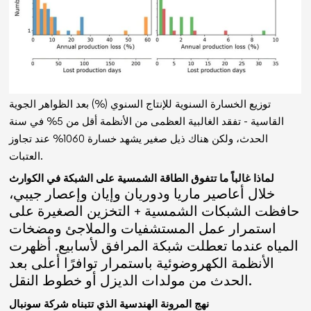
توزيع الخسارة السنوية للإنتاج السنوي (%) بعد الظواهر الجوية
القاسية - تفقد الغالبية العظمى من الأنظمة أقل من 5% في سنة
الحدث، ولكن هناك ذيل صغير يشهد خسارة 1060% عند تجاوز
العتبات.
لماذا غالباً ما تتفوق الطاقة الشمسية على الشبكة في الكوارث
خلال أعاصير ماريا ودوريان وإيان وإعصار جيبي،
حافظت الشبكات الشمسية + التخزين الصغيرة على
استمرار عمل المستشفيات والملاجئ ومضخات
المياه عندما تعطلت شبكة المرافق لأسابيع. أظهرت
الأنظمة الكهروضوئية باستمرار توافرًا أعلى بعد
الحدث من مولدات الديزل أو خطوط النقل.
نهج المرونة الهندسية الذي تتبناه شركة سونبال