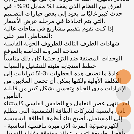
الفرق بين النظام الذي يفقد 1% مقابل 20%+ في
حدث كبير غالبًا ما يعود إلى بعض خيارات التصميم
التي يتم اتخاذها في مرحلة عرض الأسعار.
إذا كنت تقوم بتقييم مشاريع في مناخات عالية
المخاطر، أصر على:
شهادات الطرف الثالث للظروف الجوية القاسية
نمذجة المرونة الخاصة بالموقع
الوحدات المصنفة ضد البَرَد حيثما كان ذلك مناسباً
خطط استجابة مثبتة للتشغيل والصيانة
عادةً ما تضيف هذه الخطوات <3-51 تيرابايت إلى
التكلفة الأولية ولكنها يمكن أن تحمي الملايين من
الإيرادات مدى الحياة وتحسن بشكل كبير من قابلية
التأمين.
لقد انتهى عصر التعامل مع الطقس القاسي كاستثناء
نادر. بالنسبة لشركات الطاقة الشمسية التي تتطلع
إلى المستقبل، أصبح بناء أنظمة الطاقة الشمسية
الكهروضوئية المرنة الآن ميزة تنافسية أساسية -
وأفضل طريقة لتقديم عوائد موثوقة وقابلة للتمويل